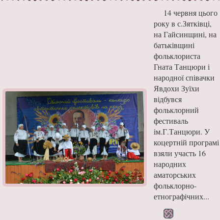
14 червня цього
року в с.Зятківці,
на Гайсинщині, на
батьківщині
фольклориста
Гната Танцюри і
народної співачки
Явдохи Зуїхи
відбувся
фольклорний
фестиваль
ім.Г.Танцюри. У
коцертній програмі
взяли участь 16
народних
аматорських
фольклорно-
етнографічних...