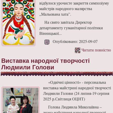
відбулося урочисте закриття симпозіуму
майстрів народного малярства
„Мальована хата”.
На свято завітала Директор
департаменту гуманітарної політики
Вінницької...
Опубліковано: 2025-09-07
Читати повністю
Виставка народної творчості
Людмили Голови
«Одвічні цінності» - персональна
виставка майстрині народної творчості
Людмили Голови (24 липня-19 серпня
2025 р.Світлиця ОЦНТ)
Голова Людмила Миколаївна –
знана майстриня народної творчості,