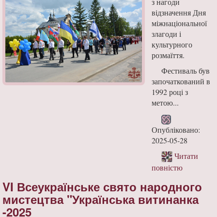
з нагоди
відзначення Дня
міжнаціональної
злагоди і
культурного
розмаїття.
Фестиваль був
започаткований в
1992 році з
метою...
Опубліковано:
2025-05-28
Читати
повністю
VI Всеукраїнське свято народного
мистецтва "Українська витинанка
-2025