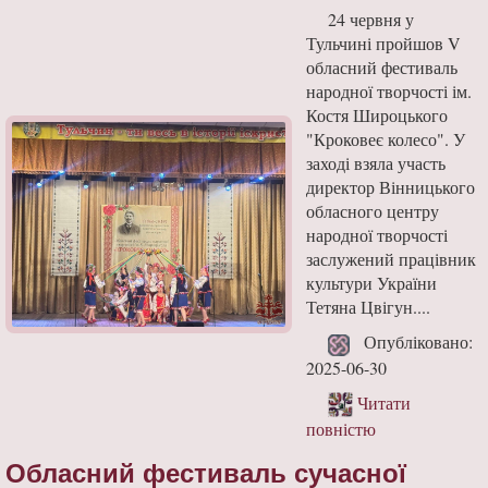
24 червня у
Тульчині пройшов V
обласний фестиваль
народної творчості ім.
Костя Широцького
"Кроковеє колесо". У
заході взяла участь
директор Вінницького
обласного центру
народної творчості
заслужений працівник
культури України
Тетяна Цвігун....
Опубліковано:
2025-06-30
Читати
повністю
Обласний фестиваль сучасної