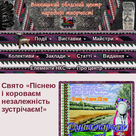
Події
Виставки
Майстри
Колективи
Заклади
Статті
Видання
Елементи НКС
Про центр
Свято «Піснею
і короваєм
незалежність
зустрічаєм!»