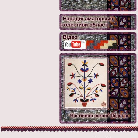
Народні аматорські
колективи області
Відео
Настінний розпис Поділля