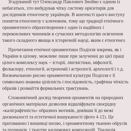
Згадуваний тут Олександр Павлович Знойко є одним із
небагатьох, хто вибудував чітку систему орієнтирів для
дослідників етногенезу українців. В контексті цього виступу
поняття етногенезу є ключовим, тому що традиції етнічного
орнаментного образотворення є один із надійних і
переконливих чинників в сучасних методологіях осягнення
такого складного явища в історичній науці, яким є етногенез.
Прочитання етнічної орнаментики Поділля зокрема, як і
України в цілому, можливе лише при залученні до цієї праці
цілого комплексу наук − історії, лінгвістики, міфології,
фольклору, етнології, астрономії і астрології, археології і т.д.
Визначальною рисою орнаментної культури Поділля є її
символьно-знакова цілісність і послідовність, графічна чіткість
образів і розмаїття формальних трактувань.
Споконвічний досвід творення орнаментів на природних
органічних матеріалах дозволив відшліфувати своєрідну
«каліграфічність» образних мотивів, довівши її до межі
досконалості та естетичної вишуканості (фото 4-12). Це
притаманно і вишивці низзю, і орнаментному тканню обрусів
та рушників, і ткацтву килимових композицій. Традиція