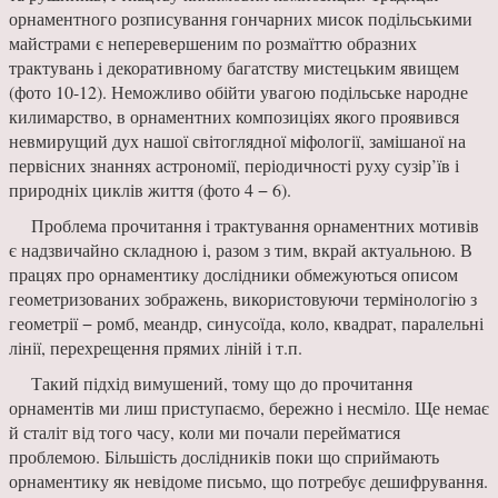
орнаментного розписування гончарних мисок подільськими
майстрами є неперевершеним по розмаїттю образних
трактувань і декоративному багатству мистецьким явищем
(фото 10-12). Неможливо обійти увагою подільське народне
килимарство, в орнаментних композиціях якого проявився
невмирущий дух нашої світоглядної міфології, замішаної на
первісних знаннях астрономії, періодичності руху сузір’їв і
природніх циклів життя (фото 4 − 6).
Проблема прочитання і трактування орнаментних мотивів
є надзвичайно складною і, разом з тим, вкрай актуальною. В
працях про орнаментику дослідники обмежуються описом
геометризованих зображень, використовуючи термінологію з
геометрії − ромб, меандр, синусоїда, коло, квадрат, паралельні
лінії, перехрещення прямих ліній і т.п.
Такий підхід вимушений, тому що до прочитання
орнаментів ми лиш приступаємо, бережно і несміло. Ще немає
й сталіт від того часу, коли ми почали перейматися
проблемою. Більшість дослідників поки що сприймають
орнаментику як невідоме письмо, що потребує дешифрування.