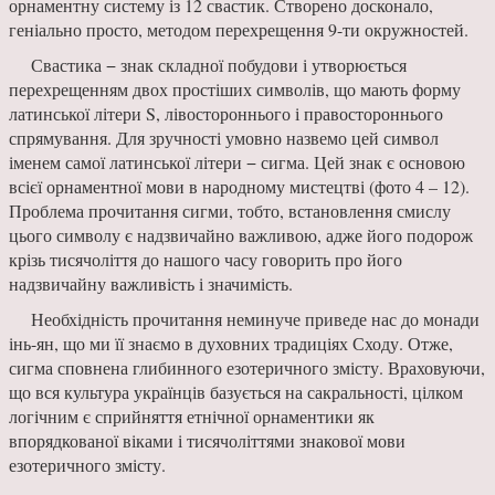
орнаментну систему із 12 свастик. Створено досконало,
геніально просто, методом перехрещення 9-ти окружностей.
Свастика − знак складної побудови і утворюється
перехрещенням двох простіших символів, що мають форму
латинської літери S, лівостороннього і правостороннього
спрямування. Для зручності умовно назвемо цей символ
іменем самої латинської літери − сигма. Цей знак є основою
всієї орнаментної мови в народному мистецтві (фото 4 – 12).
Проблема прочитання сигми, тобто, встановлення смислу
цього символу є надзвичайно важливою, адже його подорож
крізь тисячоліття до нашого часу говорить про його
надзвичайну важливість і значимість.
Необхідність прочитання неминуче приведе нас до монади
інь-ян, що ми її знаємо в духовних традиціях Сходу. Отже,
сигма сповнена глибинного езотеричного змісту. Враховуючи,
що вся культура українців базується на сакральності, цілком
логічним є сприйняття етнічної орнаментики як
впорядкованої віками і тисячоліттями знакової мови
езотеричного змісту.