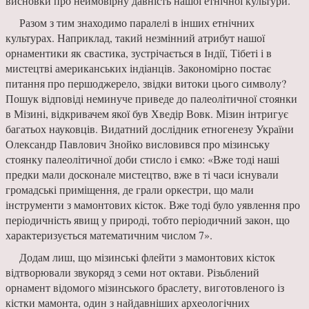
висновки про неймовірну давність нашої етнічної культури.
Разом з тим знаходимо паралелі в інших етнічних
культурах. Наприклад, такий незмінний атрибут нашої
орнаментики як свастика, зустрічається в Індії, Тібеті і в
мистецтві американських індіанців. Закономірно постає
питання про першоджерело, звідки витоки цього символу?
Пошук відповіді неминуче приведе до палеолітичної стоянки
в Мізині, відкривачем якої був Хведір Вовк. Мізин інтригує
багатьох науковців. Видатний дослідник етногенезу України
Олександр Павлович Знойко висловився про мізинську
стоянку палеолітичної доби стисло і ємко: «Вже тоді наші
предки мали досконале мистецтво, вже в ті часи існували
громадські приміщення, де грали оркестри, що мали
інструменти з мамонтових кісток. Вже тоді було уявлення про
періодичність явищ у природі, тобто періодичний закон, що
характеризується математичним числом 7».
Додам лиш, що мізинські флейти з мамонтових кісток
відтворювали звукоряд з семи нот октави. Різьблений
орнамент відомого мізинського браслету, виготовленого із
кістки мамонта, один з найдавніших археологічних