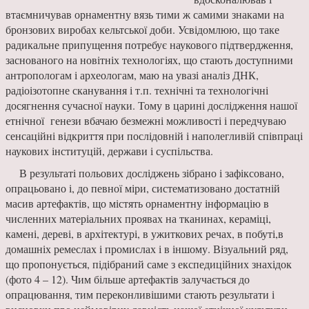
втаємничував орнаментну вязь тими ж самими знаками на
бронзових виробах кельтської доби. Усвідомлюю, що таке
радикальне припущення потребує наукового підтвердження,
заснованого на новітніх технологіях, що стають доступними
антропологам і археологам, маю на увазі аналіз ДНК,
радіоізотопне сканування і т.п. технічні та технологічні
досягнення сучасної науки. Тому в царині дослідження нашої
етнічної генези вбачаю безмежні можливості і передчуваю
сенсаційні відкриття при послідовній і наполегливій співпраці
наукових інституцій, держави і суспільства.
В результаті польових досліджень зібрано і зафіксовано,
опрацьовано і, до певної міри, систематизовано достатній
масив артефактів, що містять орнаментну інформацію в
численних матеріальних проявах на тканинах, кераміці,
камені, дереві, в архітектурі, в ужиткових речах, в побуті,в
домашніх ремеслах і промислах і в іншому. Візуальний ряд,
що пропонується, підібраний саме з експедиційних знахідок
(фото 4 – 12). Чим більше артефактів залучається до
опрацювання, тим переконливішими стають результати і