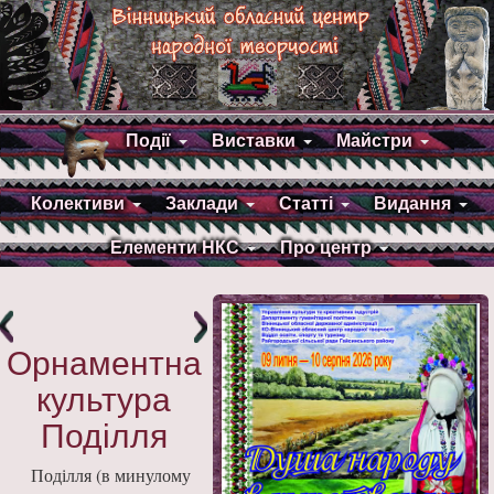
Події
Виставки
Майстри
Колективи
Заклади
Статті
Видання
Елементи НКС
Про центр
Орнаментна
культура
Поділля
Поділля (в минулому