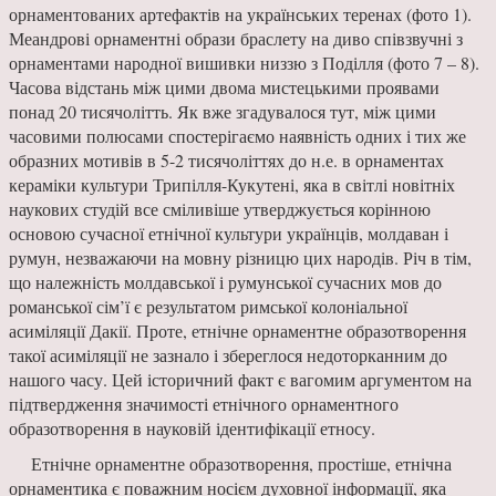
орнаментованих артефактів на українських теренах (фото 1).
Меандрові орнаментні образи браслету на диво співзвучні з
орнаментами народної вишивки низзю з Поділля (фото 7 – 8).
Часова відстань між цими двома мистецькими проявами
понад 20 тисячолітть. Як вже згадувалося тут, між цими
часовими полюсами спостерігаємо наявність одних і тих же
образних мотивів в 5-2 тисячоліттях до н.е. в орнаментах
кераміки культури Трипілля-Кукутені, яка в світлі новітніх
наукових студій все сміливіше утверджується корінною
основою сучасної етнічної культури українців, молдаван і
румун, незважаючи на мовну різницю цих народів. Річ в тім,
що належність молдавської і румунської сучасних мов до
романської сім’ї є результатом римської колоніальної
асиміляції Дакії. Проте, етнічне орнаментне образотворення
такої асиміляції не зазнало і збереглося недоторканним до
нашого часу. Цей історичний факт є вагомим аргументом на
підтвердження значимості етнічного орнаментного
образотворення в науковій ідентифікації етносу.
Етнічне орнаментне образотворення, простіше, етнічна
орнаментика є поважним носієм духовної інформації, яка