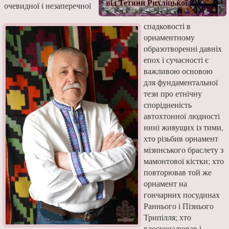
від Тетяни Рихліцької
очевидної і незаперечної
спадковості в
орнаментному
образотворенні давніх
епох і сучасності є
важливою основою
для фундаментальної
тези про етнічну
спорідненість
автохтонної людності
нині живущих із тими,
хто різьбив орнамент
мізинського браслету з
мамонтової кістки; хто
повторював той же
орнамент на
гончарних посудинах
Раннього і Пізнього
Трипілля; хто
вдосконалював і