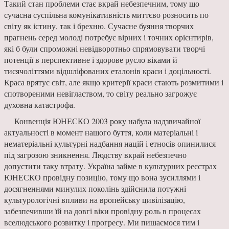
Такий стан проблеми стає вкрай небезпечним, тому що
сучасна суспільна комунікативність миттєво розносить по
світу як істину, так і брехню. Сучасне буяння творчих
прагнень серед молоді потребує вірних і точних орієнтирів,
які б були спроможні невідворотньо спрямовувати творчі
потенції в перспективне і здорове русло віками й
тисячоліттями відшліфованих еталонів краси і доцільності.
Краса врятує світ, але якщо критерії краси стають розмитими і
спотвореними невіглаством, то світу реально загрожує
духовна катастрофа.
Конвенція ЮНЕСКО 2003 року набула надзвичайної
актуальності в момент нашого буття, коли матеріальні і
нематеріальні культурні надбання націй і етносів опинилися
під загрозою зникнення. Людству вкрай небезпечно
допустити таку втрату. Україна займе в культурних реєстрах
ЮНЕСКО провідну позицію, тому що вона зусиллями і
досягненнями минулих поколінь здійснила потужні
культурологічні впливи на вропейську цивілізацію,
забезпечивши їй на довгі віки провідну роль в процесах
вселюдського розвитку і прогресу. Ми пишаємося тим і