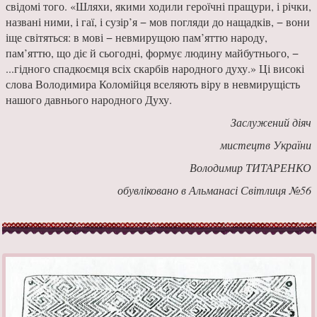
свідомі того. «Шляхи, якими ходили героїчні пращури, і річки,
названі ними, і гаї, і сузір’я − мов погляди до нащадків, − вони
іще світяться: в мові − невмирущою пам’яттю народу,
пам’яттю, що діє й сьогодні, формує людину майбутнього, −
...гідного спадкоємця всіх скарбів народного духу.» Ці високі
слова Володимира Коломійця вселяють віру в невмирущість
нашого давнього народного Духу.
Заслужений діяч
мистецтв України
Володимир ТИТАРЕНКО
обувліковано в Альманасі Світлиця №56