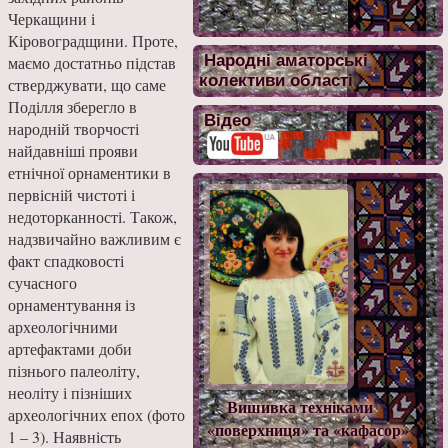
Черкащини і
Кіровоградщини. Проте,
Народні аматорські
маємо достатньо підстав
колективи області
стверджувати, що саме
Поділля зберегло в
Відео
народній творчості
найдавніші прояви
етнічної орнаментики в
первісній чистоті і
недоторканності. Також,
надзвичайно важливим є
факт спадковості
сучасного
орнаментування із
археологічними
артефактами доби
пізнього палеоліту,
неоліту і пізніших
Вишивка техніками
археологічних епох (фото
«поверхниця» та «кафасор»
1 – 3). Наявність