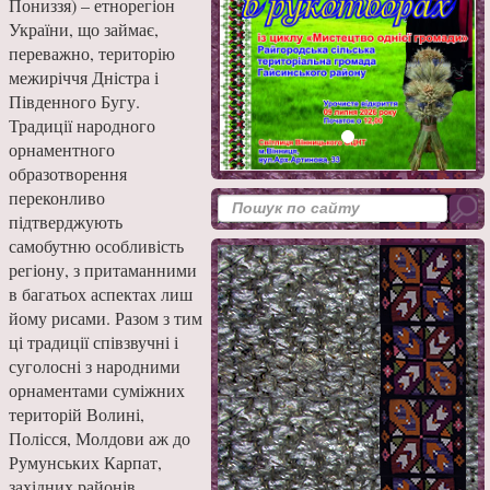
Пониззя) – етнорегіон
України, що займає,
переважно, територію
межиріччя Дністра і
Південного Бугу.
Традиції народного
орнаментного
образотворення
переконливо
підтверджують
самобутню особливість
регіону, з притаманними
в багатьох аспектах лиш
йому рисами. Разом з тим
ці традиції співзвучні і
суголосні з народними
орнаментами суміжних
територій Волині,
Полісся, Молдови аж до
Румунських Карпат,
західних районів