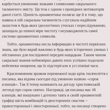
карбується умовними знаками і символами сакрального
таємничого змісту. Ця теза є одним з провідних мотиваторів
даної статті. Цінність орнаментики полягає ще й в тому, що
наявна в ній сакральна таємничість слугувала надійним
захистом в будь-яких ідеологічних утисках і переслідуваннях,
захищала до певної міри чистоту і неушкодженість самої
системи орнаментних символів.
Тобто, орнаментика несла інформацію в чистоті первісних
знань, що було вкрай важливо в будь-яких історичних умовах і
обставинах для послідовної передачі нащадкам. Таким чином
сакральні знання неймовірно давніх епох успішно подолали
небезпеки нищення, що їх підстерігали в усі пізніші часи.
Красномовним зразком переможної ходи крізь тисячоліття є
писанка, яка відома сьогодні під умовною назвою «сорок
клинців». Так її тепер називають на догоду християнській
легенді про сорок святих. Насправді, ця писанка має 48
клинців, які вишукано і дотепно таять в своїй орнаментній
графіці шість комбінацій із двосторонніх свастик −
правосторонньої і лівосторонньої, тобто, на писанці створено