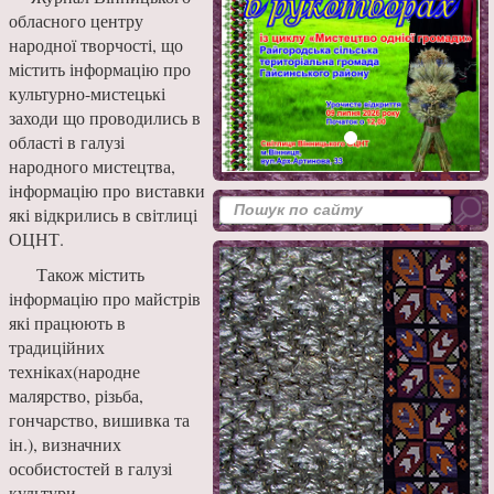
обласного центру
народної творчості, що
містить інформацію про
культурно-мистецькі
заходи що проводились в
області в галузі
народного мистецтва,
інформацію про виставки
які відкрились в світлиці
ОЦНТ.
Також містить
інформацію про майстрів
які працюють в
традиційних
техніках(народне
малярство, різьба,
гончарство, вишивка та
ін.), визначних
особистостей в галузі
культури.