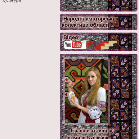
Народні аматорські
колективи області
Відео
Іграшки з глини від
Людмили Бурдейної