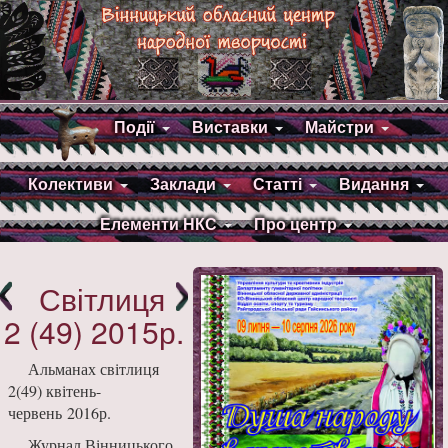
Події
Виставки
Майстри
Колективи
Заклади
Статті
Видання
Елементи НКС
Про центр
Світлиця
2 (49) 2015р.
Альманах світлиця
2(49) квітень-
червень 2016р.
Журнал Вінницького