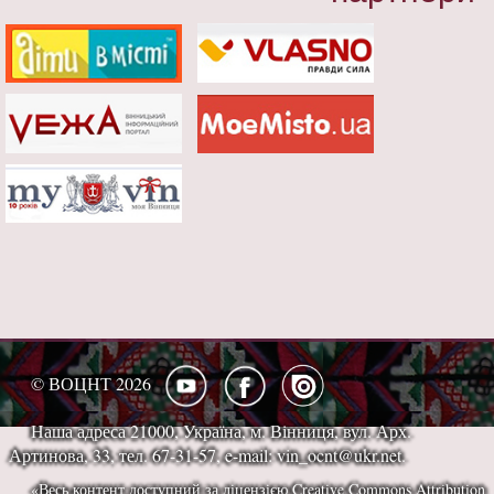
© ВОЦНТ 2026
Наша адреса 21000, Україна, м. Вінниця, вул. Арх.
Артинова, 33, тел. 67-31-57, e-mail: vin_ocnt@ukr.net.
«Весь контент доступний за ліцензією Creative Commons Attribution