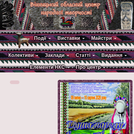
Події
Виставки
Майстри
Колективи
Заклади
Статті
Видання
Елементи НКС
Про центр