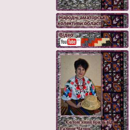
Народні аматорські
колективи області
Відео
Cолом´яний бриль від
Галини Чадюк