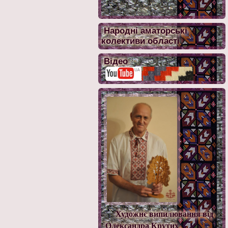
Народні аматорські
колективи області
Відео
Художнє випилювання від
Олександра Крутих