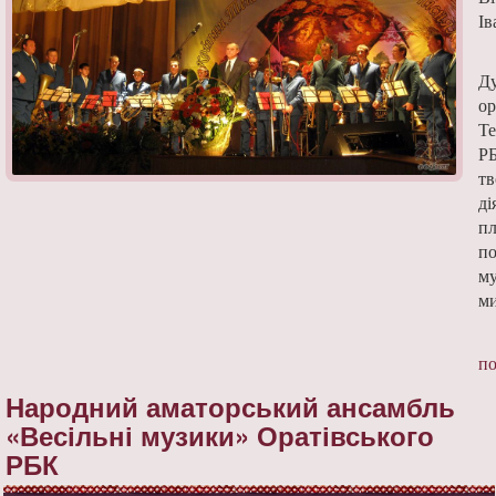
Ів
Д
ор
Те
Р
т
ді
пл
по
м
ми
по
Народний аматорський ансамбль
«Весільні музики» Оратівського
РБК