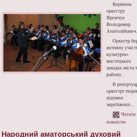
Керівник
оркестру
Яремчук
Володимир
Анатолійович
Оркестр бе
активну участ
культурно-
мистецьких
заходах міста 
району.
В репертуа
оркестрі твор
відомих
зарубіжних...
Читати
повністю
Народний аматорський духовий