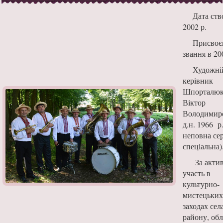
Дата ств
2002 р.
Присвоє
звання в 20
Художні
керівник
Шпорталю
Віктор
Володимиро
д.н. 1966 р.
неповна се
спеціальна)
За акти
участь в
культурно-
мистецьких
заходах сел
району, обл