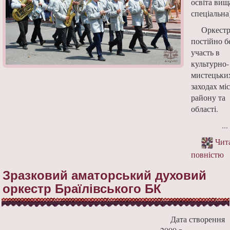
освіта вищ
спеціальна
Оркест
постійно б
участь в
культурно-
мистецьки
заходах міс
району та
області.
...
Чит
повністю
Зразковий аматорський духовий
оркестр Браїлівського БК
Дата створення