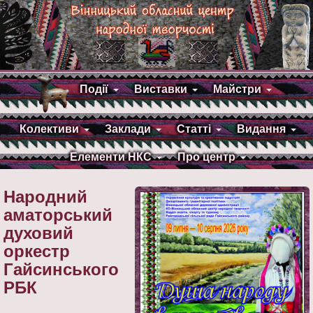
Події
Виставки
Майстри
Колективи
Заклади
Статті
Видання
Елементи НКС
Про центр
Народний
аматорський
духовий
оркестр
Гайсинського
РБК