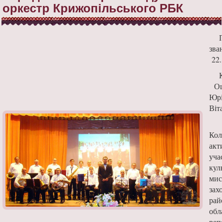
оркестр Крижопільського РБК
зва
22.
Ош
Юр
Віт
Кол
акт
уча
кул
мис
захо
рай
обл
реп