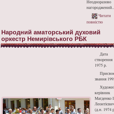
Неодноразово
нагороджений..
Читати
повністю
Народний аматорський духовий
оркестр Немирівського РБК
Дата
створення
1975 р.
Присво
звання 199
Художн
керівник
Магденко 
Леонтієви
(д.н. 1974 р