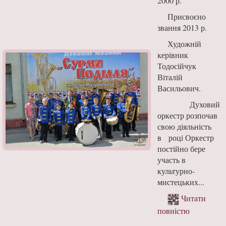
2000 р.
Присвоєно
звання 2013 р.
Художній
керівник
Тодосійчук
Віталій
Васильович.
Духовий
оркестр розпочав
свою діяльність
в році Оркестр
постійно бере
участь в
культурно-
мистецьких...
Читати
повністю