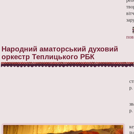
тво
віт
зар
пов
Народний аматорський духовий
оркестр Теплицького РБК
ст
р
зв
р.
ке
Ві