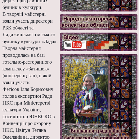
директорів районних
будинків культури.
В творчій майстерні
Народні аматорські
взяли участь директори
колективи області
РБК області та
Ладиж
инського міського
Відео
будинку культури «Лада».
Творча майстерня
проводилась на базі
готельно-ресторанного
комплексу «Затишок»
(конференц-зал), в якій
взяли участь:
Фетісов Ілля Борисович,
голова експертної Ради
НКС при Міністерстві
культури України,
фасилітатор ЮНЕСКО з
Конвенції про охорону
НКС, Цвігун Тетяна
Випікання традиційної
Омелянівна, директор
баби (паски), за старовинним