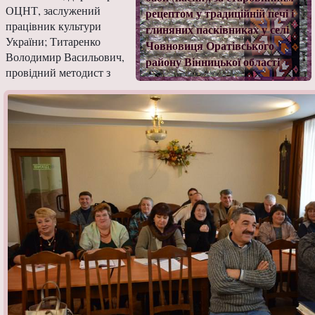
ОЦНТ, заслужений
рецептом у традиційній печі і
працівник культури
глиняних пасківниках у селі
України; Титаренко
Човновиця Оратівського
Володимир Васильович,
району Вінницької області
провідний методист з