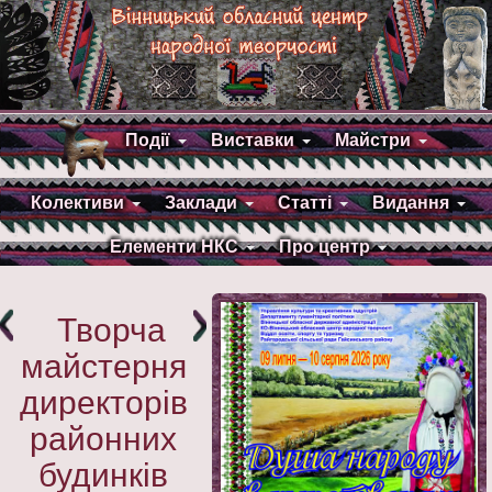
Події
Виставки
Майстри
Колективи
Заклади
Статті
Видання
Елементи НКС
Про центр
Творча
майстерня
директорів
районних
будинків