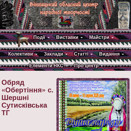
Події
Виставки
Майстри
Колективи
Заклади
Статті
Видання
Елементи НКС
Про центр
Обряд
«Обертіння» с.
Шершні
Сутисківська
ТГ