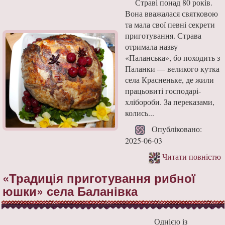
Страві понад 80 років.
Вона вважалася святковою
та мала свої певні секрети
приготування. Страва
отримала назву
«Паланська», бо походить з
Паланки — великого кутка
села Красненьке, де жили
працьовиті господарі-
хлібороби. За переказами,
колись...
Опубліковано:
2025-06-03
Читати повністю
«Традиція приготування рибної
юшки» села Баланівка
Однією із