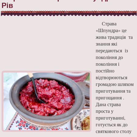
Рів
Страва
«Шпундра» це
жива традиція та
знання які
передаються із
покоління до
покоління і
постійно
відтворюються
громадою шляхом
приготування та
пригощання .
Дана страва
проста у
приготуванні,
готується як до
святкового столу