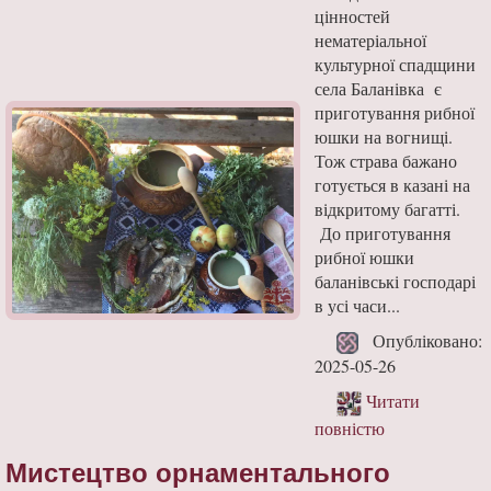
цінностей
нематеріальної
культурної спадщини
села Баланівка є
приготування рибної
юшки на вогнищі.
Тож страва бажано
готується в казані на
відкритому багатті.
До приготування
рибної юшки
баланівські господарі
в усі часи...
Опубліковано:
2025-05-26
Читати
повністю
Мистецтво орнаментального