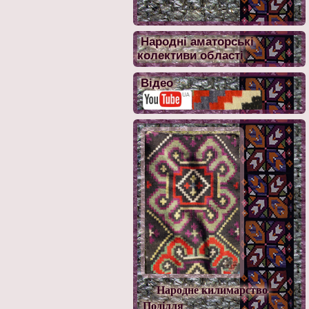
Народні аматорські
колективи області
Відео
Народне килимарство
Поділля