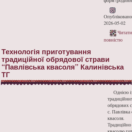
форм (родинне
Опубліковано
2026-05-02
Читати
повністю
Технологія приготування
традиційної обрядової страви
“Павлівська квасоля” Калинівська
ТГ
Однією і
традиційни
обрядових с
с. Павлівка 
квасоля.
Традиційно
квасолю го