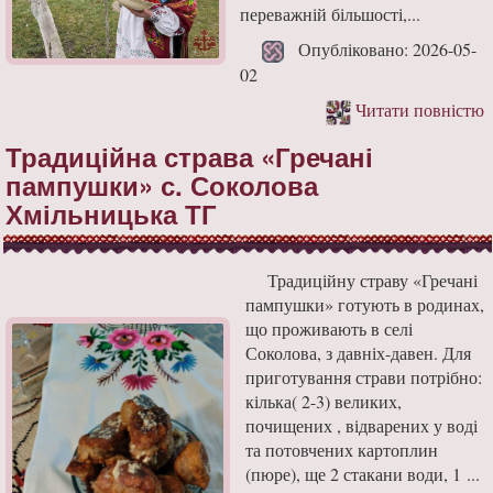
переважній більшості,...
Опубліковано: 2026-05-
02
Читати повністю
Традиційна страва «Гречані
пампушки» с. Соколова
Хмільницька ТГ
Традиційну страву «Гречані
пампушки» готують в родинах,
що проживають в селі
Соколова, з давніх-давен. Для
приготування страви потрібно:
кілька( 2-3) великих,
почищених , відварених у воді
та потовчених картоплин
(пюре), ще 2 стакани води, 1 ...