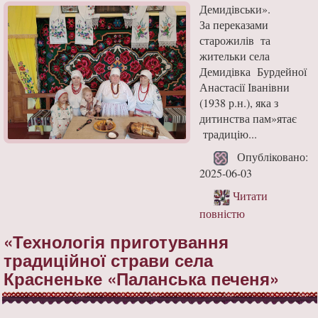
Демидівськи».
За переказами
старожилів та
жительки села
Демидівка Бурдейної
Анастасії Іванівни
(1938 р.н.), яка з
дитинства пам»ятає
традицію...
Опубліковано:
2025-06-03
Читати
повністю
«Технологія приготування
традиційної страви села
Красненьке «Паланська печеня»