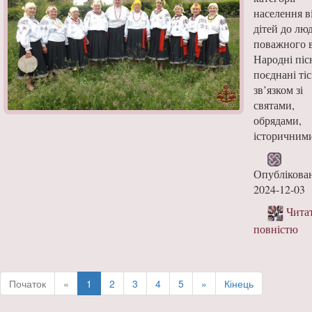
населення в
дітей до лю
поважного в
Народні піс
поєднані ті
зв’язком зі
святами,
обрядами,
історичними
Опублікова
2024-12-03
Чита
повністю
Початок
«
1
2
3
4
5
»
Кінець