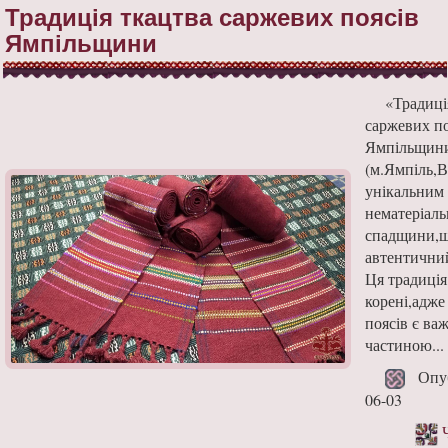
Традиція ткацтва саржевих поясів
Ямпільщини
«Традиці
саржевих по
Ямпільщин
(м.Ямпіль,В
унікальним
нематеріаль
спадщини,щ
автентичний
Ця традиція
корені,адже
поясів є в
частиною...
Опубл
06-03
Ч