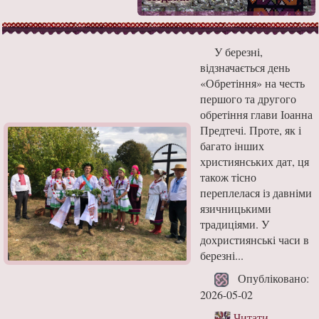
У березні,
відзначається день
«Обретіння» на честь
першого та другого
обретіння глави Іоанна
Предтечі. Проте, як і
багато інших
християнських дат, ця
також тісно
переплелася із давніми
язичницькими
традиціями. У
дохристиянські часи в
березні...
Опубліковано:
2026-05-02
Читати