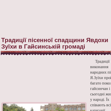
Традиції пісенної спадщини Явдохи
Зуїхи в Гайсинській громаді
Традиції
виконання
народних пі
Я.Зуїхи пр
багато поко
гайсинчан і
сьогодні жи
у народі. Їх
співають всі
категорії