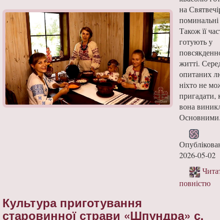
на Святвечі
поминальні 
Також її час
готують у
повсякденн
житті. Сере
опитаних л
ніхто не мо
пригадати, 
вона виникл
Основними.
Опублікова
2026-05-02
Чита
повністю
Культура приготування
старовинної страви «Шпундра» с.