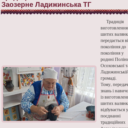
Заозерне Ладижинська ТГ
Традиція
виготовлення
шитих валянк
передається в
покоління до
покоління у
родині Полін
Осоховської т
Ладижинські
громаді.
Тому, передач
знань і навич
із виготовлен
шитих валянк
відбувається 
поєднанні
традиційних