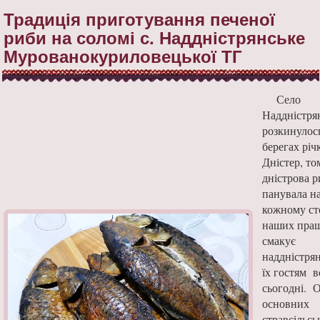
Традиція приготування печеної
риби на соломі с. Наддністрянське
Мурованокуриловецької ТГ
Село
Наддністря
розкинулос
берегах річ
Дністер, то
дністрова р
панувала н
кожному ст
наших пращ
смакує
наддністря
їх гостям в
сьогодні. 
основних
стравсільсь