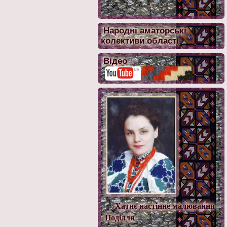
Народні аматорські
колективи області
Відео
Хатнє настінне малювання
Поділля