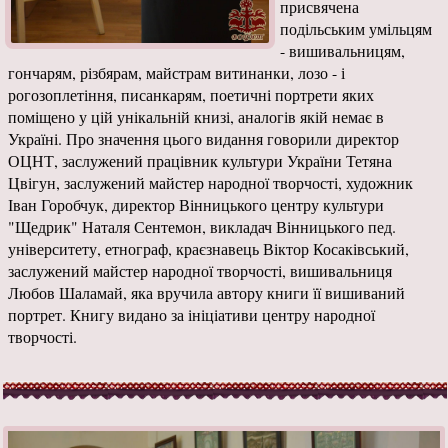
присвячена
подільським умільцям
- вишивальницям,
гончарям, різбярам, майстрам витинанки, лозо - і
рогозоплетіння, писанкарям, поетичні портрети яких
поміщено у цій унікальній книзі, аналогів якій немає в
Україні. Про значення цього видання говорили директор
ОЦНТ, заслужений працівник культури України Тетяна
Цвігун, заслужений майстер народної творчості, художник
Іван Горобчук, директор Вінницького центру культури
"Щедрик" Наталя Сентемон, викладач Вінницького пед.
університету, етнограф, краєзнавець Віктор Косаківський,
заслужений майстер народної творчості, вишивальниця
Любов Шаламай, яка вручила автору книги її вишиваний
портрет. Книгу видано за ініціативи центру народної
творчості.