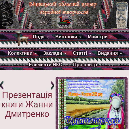
Події
Виставки
Майстри
Колективи
Заклади
Статті
Видання
Елементи НКС
Про центр
Презентація
книги Жанни
Дмитренко