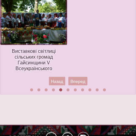
Виставкові світлиці
сільських громад
Гайсинщини V
Всеукраїнського
фестивалю-конкурсу
фольклорних колективів
Назад
Вперед
на приз Гната Танцюри