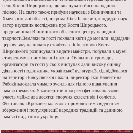
село Костя Широцького, що вшанувати його народною
піснею. На свято також прибули науковці з Вінниччини та
Хмельницької області, зокрема Лілія Іваневич, кандидат наук,
автор наукових досліджень про Костя Широцького,
представники Вінницького обласного центру народної
творчості.Земляки та гості поклали квіти до могили, відвідали
церкву, яку на початку століття за ініціативою Костя
Широцького розписували видатні майстри, побували в музеї,
створеному в приміщенні школи. Очільники громади,
організатори та гості у своїх виступах дали високу оцінку
діяльності подвижника української культури.Захід відбувався
на території Білоусівської школи, директор якої Валентина
Рябокіньдоклала чимало зусиль для гідного вшанування
пам’яті земляка. У концертній програмі фестивалю взяли
участь майже два десятки творчих колективів і солістів.
Фестиваль «Кроковеє колесо» є промовистим свідченням
збереження і популяризації народних традицій та даниною
пам’яті видатного українця.