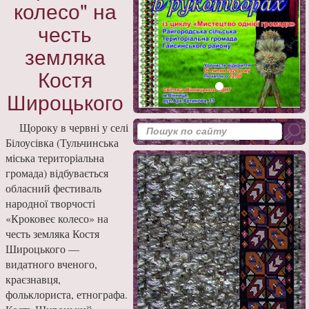
колесо" на
честь
земляка
Костя
Широцького
Щороку в червні у селі
Білоусівка (Тульчинська
міська територіальна
громада) відбувається
обласний фестиваль
народної творчості
«Кроковеє колесо» на
честь земляка Костя
Широцького —
видатного вченого,
краєзнавця,
фольклориста, етнографа.