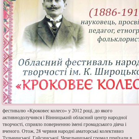
фестивалю «Кроковеє колесо» у 2012 році, до якого
активнодолучився і Вінницький обласний центр народної
творчості, сприяло поверненню імені громадського діяча і
вченого. Отож, 28 червня народні аматорські колективиз
Тульчинської, Гайсинської, Чечельницької громад приїхали в