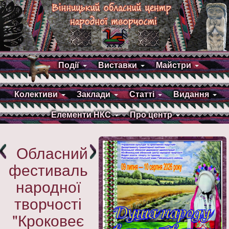
Події
Виставки
Майстри
Колективи
Заклади
Статті
Видання
Елементи НКС
Про центр
Обласний
фестиваль
народної
творчості
"Кроковеє