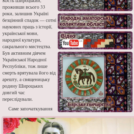
Кость Широцький,
проживши всього 33
роки, залишив Україні
Народні аматорські
безцінний спадок — сотні
колективи області
наукових праць з історії,
української мови,
Відео
народної культури,
сакрального мистецтва.
Був активним діячем
Української Народної
Республіки, тож лише
смерть врятувала його від
арешту, а священицьку
родину Широцьких
довгий час
переслідували.
Барське гончарство
Саме започаткування