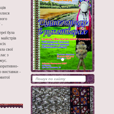
вців
дилися
ного
 -
реї була
 майстрів
всіх
ла свої
лас з
жус.
коративно-
 виставки -
овитої