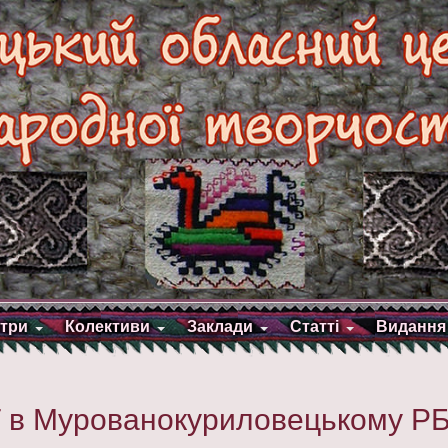
три
Колективи
Заклади
Статті
Видання
 в Мурованокуриловецькому Р