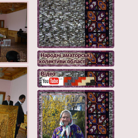
Народні аматорські
колективи області
Відео