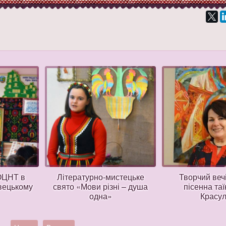
ОЦНТ в
Літературно-мистецьке
Творчий веч
вецькому
свято «Мови різні – душа
пісенна таї
одна»
Красул