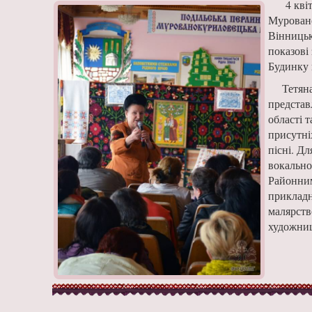
4 кві
Муровано
Вінницьк
показові
Будинку 
Тетян
представ
області 
присутні
пісні. Д
вокально
Районним
прикладн
малярств
художниц