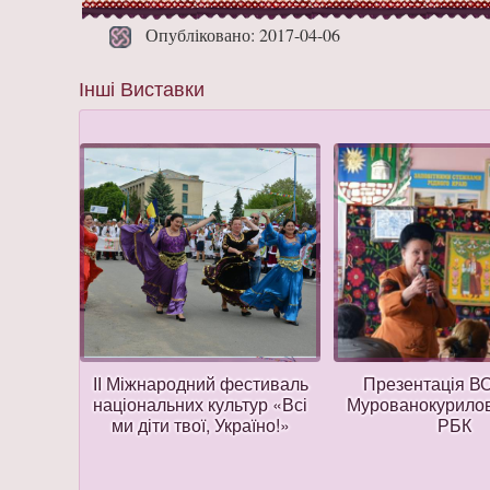
Опубліковано: 2017-04-06
Інші Виставки
іжний
ІІ Міжнародний фестиваль
Презентація В
линові
національних культур «Всі
Мурованокурило
ми діти твої, Україно!»
РБК