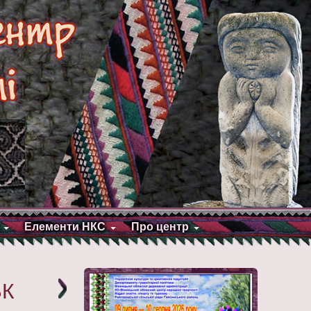
Елементи НКС
Про центр
БК