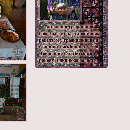
Випікання традиційної
баби (паски), за старовинним
рецептом у традиційній печі і
глиняних пасківниках у селі
Човновиця Оратівського
району Вінницької області