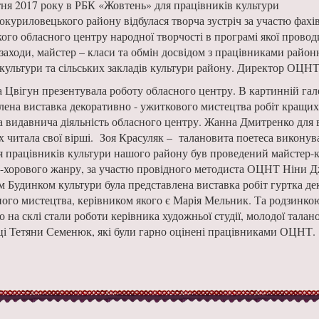
тня 2017 року в РБК «Жовтень» для працівників культури
куриловецького району відбулася творча зустріч за участю фахі
ого обласного центру народної творчості в програмі якої прово
 заходи, майстер – класи та обмін досвідом з працівниками район
культури та сільських закладів культури району. Директор ОЦНТ
а Цвігун презентувала роботу обласного центру. В картинній гале
лена виставка декоративно - ужиткового мистецтва робіт кращих
та видавнича діяльність обласного центру. Жанна Дмитренко для 
х читала свої вірші. Зоя Красуляк – талановита поетеса виконува
ля працівників культури нашого району був проведений майстер-к
-хорового жанру, за участю провідного методиста ОЦНТ Ніни Д
 Будинком культури була представлена виставка робіт гуртка де
ого мистецтва, керівником якого є Марія Мельник. Та родзинкою
о на склі стали роботи керівника художньої студії, молодої талан
і Тетяни Семенюк, які були гарно оцінені працівниками ОЦНТ.