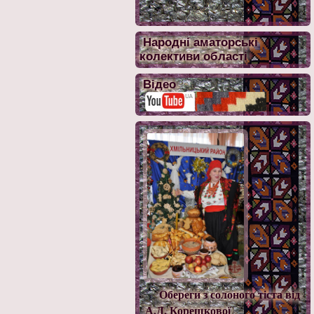
Народні аматорські
колективи області
Відео
Обереги з солоного тіста від
А.Д. Корешкової