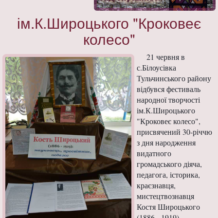
ім.К.Широцького "Кроковеє
колесо"
21 червня в
с.Білоусівка
Тульчинського району
відбувся фестиваль
народної творчості
ім.К.Широцького
"Кроковеє колесо",
присвячений 30-річчю
з дня народження
видатного
громадського діяча,
педагога, історика,
краєзнавця,
мистецтвознавця
Костя Широцького
(1886 - 1919).