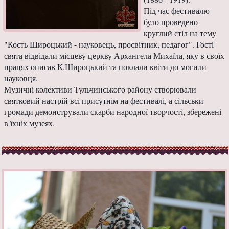
Під час фестивалю
було проведено
круглий стіл на тему
"Кость Широцький - науковець, просвітник, педагог". Гості
свята відвідали місцеву церкву Архангела Михаїла, яку в своїх
працях описав К.Широцький та поклали квіти до могили
науковця.
Музичні колективи Тульчинського району створювали
святковий настрій всі присутнім на фестивалі, а сільськи
громади демонстрували скарби народної творчості, збережені
в їхніх музеях.