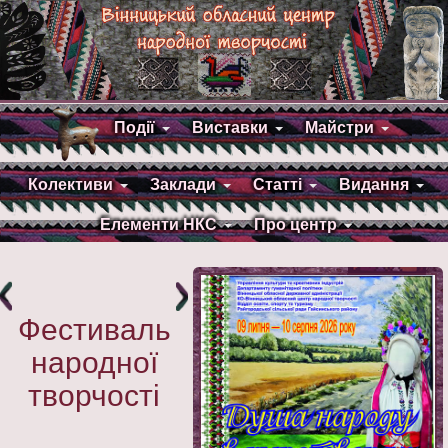
Події
Виставки
Майстри
Колективи
Заклади
Статті
Видання
Елементи НКС
Про центр
Фестиваль
народної
творчості