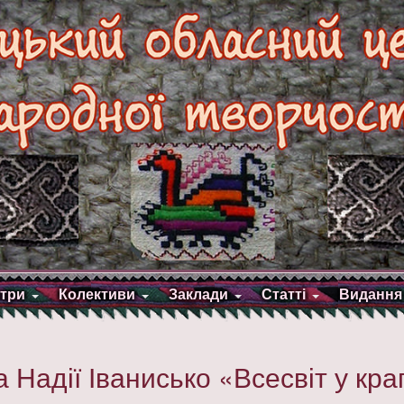
три
Колективи
Заклади
Статті
Видання
Надії Іванисько «Всесвіт у кра