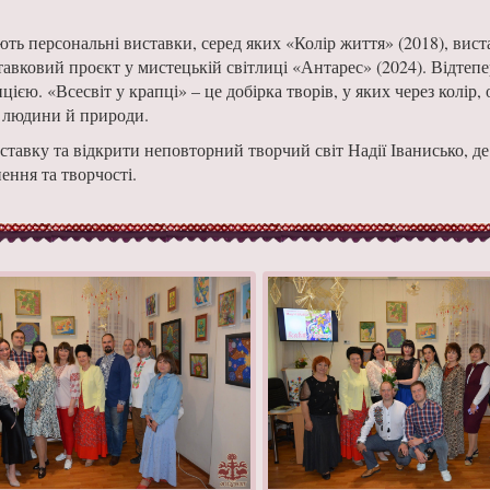
ють персональні виставки, серед яких «Колір життя» (2018), вист
тавковий проєкт у мистецькій світлиці «Антарес» (2024). Відтеп
єю. «Всесвіт у крапці» – це добірка творів, у яких через колір, 
ї людини й природи.
тавку та відкрити неповторний творчий світ Надії Іванисько, д
ення та творчості.