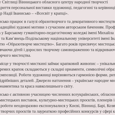
у Світлиці Вінницького обласного центру народної творчості
криття персональної виставки художниці, педагогині та керівниц
ар Надії Іванисько – «Всесвіт у крапці».
исько працює в галузі образотворчого та декоративного мистецтв
адиційні художні мотиви з сучасним авторським баченням. Проф
а у Барському гуманітарно-педагогічному коледжі імені Михайла
та Кам’янець-Подільському національному університеті імені Ів
стю «Образотворче мистецтво». Багато років присвячує мистецьк
навчаючи дітей і дорослих творчому самовираженню та відкриваю
орчого мистецтва.
ісце у творчості мисткині займає крапковий живопис – унікальна
кремих крапок складаються у складні орнаменти, символічні обра
композиції. Роботи художниці вирізняються гармонією форми, рит
йдрібніших деталей. Джерело натхнення – українське народне ми
рнаментика та краса навколишнього світу.
исько є активною учасницею численних всеукраїнських, обласни
истецьких виставок, культурно-мистецьких проєктів, пленерів і
ї роботи неодноразово експонувалися у Києві, Вінниці, Барі, Козя
творчих проєктів та лауреаткою професійних конкурсів у сфері к