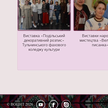
тивний
Виставка «Подільський
Виставки нар
и»
декоративний розпис»
мистецтва «Ве
Тульчинського фахового
писанка
коледжу культури
© ВОЦНТ 2026