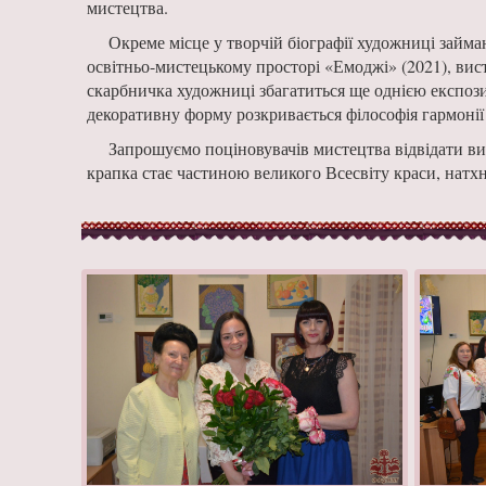
мистецтва.
Окреме місце у творчій біографії художниці займа
освітньо-мистецькому просторі «Емоджі» (2021), вис
скарбничка художниці збагатиться ще однією експозиці
декоративну форму розкривається філософія гармоні
Запрошуємо поціновувачів мистецтва відвідати вис
крапка стає частиною великого Всесвіту краси, натхн