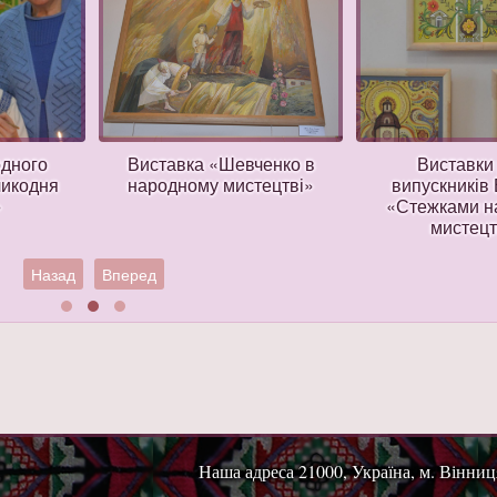
одного
Виставка «Шевченко в
Виставки 
ликодня
народному мистецтві»
випускникі
»
«Стежками н
мистец
Назад
Вперед
Наша адреса 21000, Україна, м. Вінниця,