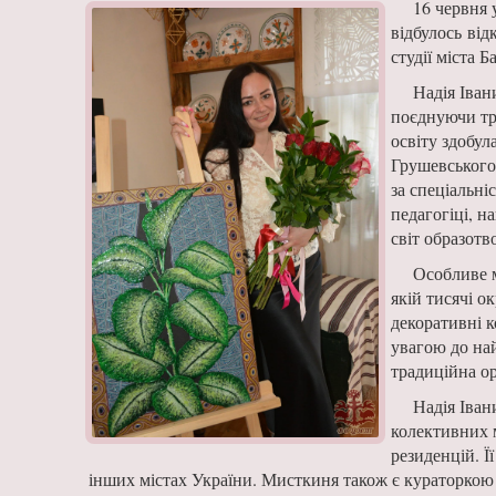
16 червня 
відбулось від
студії міста Б
Надія Іван
поєднуючи тр
освіту здобул
Грушевського 
за спеціальні
педагогіці, 
світ образотв
Особливе м
якій тисячі о
декоративні 
увагою до на
традиційна о
Надія Іван
колективних м
резиденцій. Ї
інших містах України. Мисткиня також є кураторкою 