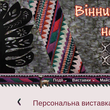
Події
Виставки
Майс
Персональна виставка 