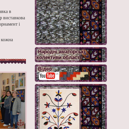
авка в
ер виставкова
орнамент і
е кожна
Народні аматорські
колективи області
Відео