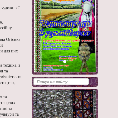
і художньої
а,
есійну
ана Огієнка
ій
чи для них
 техніка, в
зи та
мічністю та
стецтво,
х та
 творчих
тині та
ультури та