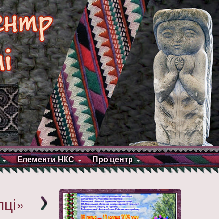
Елементи НКС
Про центр
пці»