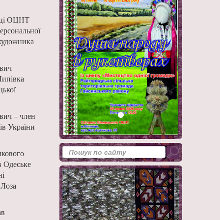
иці ОЦНТ
персональної
 художника
ович
Липівка
цької
вич – член
ів України
нкового
в Одеське
ні
 Лоза
ав