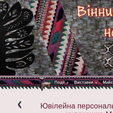
Події
Виставки
Майс
Ювілейна персональ