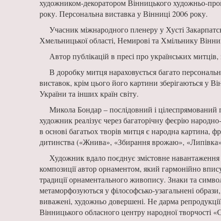
художником-декоратором Вінницького художньо-пром
року. Персональна виставка у Вінниці 2006 року.
Учасник міжнародного пленеру у Хусті Закарпатсь
Хмельницької області, Немирові та Хмільнику Вінниц
Автор публікацій в пресі про українських митці
В доробку митця нараховується багато персональн
виставок, крім цього його картини зберігаються у В
України та інших країн світу.
Микола Бондар – послідовний і цілеспрямований п
художник реалізує через багаторічну феєрію народн
в основі багатьох творів митця є народна картина, ф
дитинства («Жнива», «Збирання врожаю», «Липівка»)
Художник вдало поєднує змістовне навантаження
композиції автор орнаментом, який гармонійно вписує
традиції орнаментального живопису. Знаки та символ
метаморфозуються у філософсько-узагальнені образи, 
виважені, художньо довершені. Не дарма репродукції 
Вінницького обласного центру народної творчості «