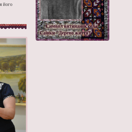
я його
Символ витинанок села
Саїнки "Дерево життя"