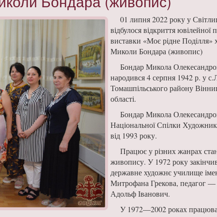
иколи Бондара (живопис)
01 липня 2022 року у Світл
відбулося відкриття ювілейної 
виставки «Моє рідне Поділля»
Миколи Бондара (живопис)
Бондар Микола Олекесандр
народився 4 серпня 1942 р. у с.
Томашпільського району Вінни
області.
Бондар Микола Олекесандро
Національної Спілки Художник
від 1993 року.
Працює у різних жанрах ста
живопису. У 1972 року закінчи
державне художнє училище іме
Митрофана Грекова, педагог —
Адольф Іванович.
У 1972—2002 роках працюв