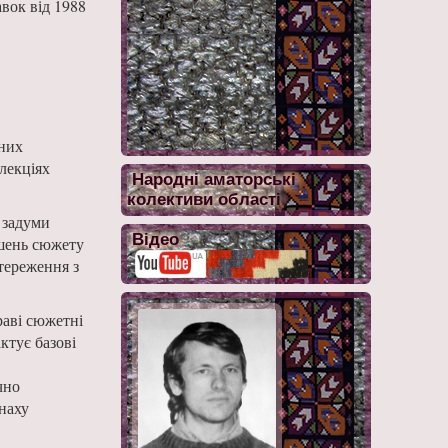
вок від 1988
сних
лекціях
Народні аматорські
колективи області
 задуми
Відео
ішень сюжету
стереження з
аві сюжетні
ктує базові
чно
анаху