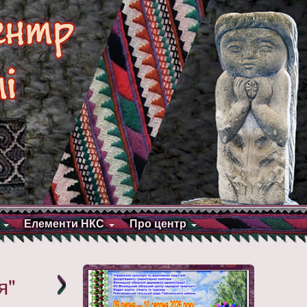
Елементи НКС
Про центр
я"