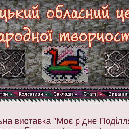
три
Колективи
Заклади
Статті
Видання
на виставка "Моє рідне Поділл