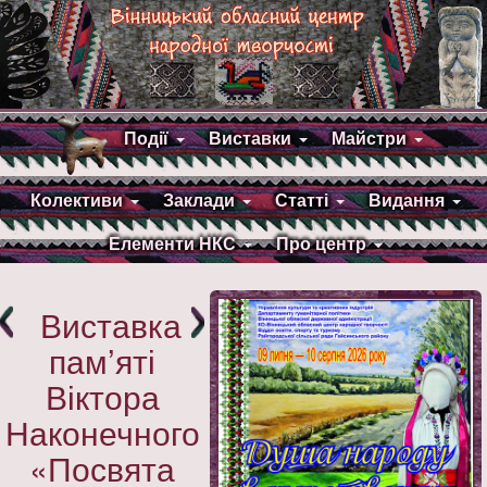
Події
Виставки
Майстри
Колективи
Заклади
Статті
Видання
Елементи НКС
Про центр
Виставка
пам’яті
Віктора
Наконечного
«Посвята