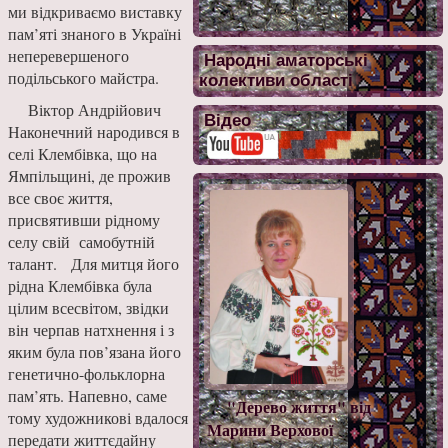
ми відкриваємо виставку
пам’яті знаного в Україні
неперевершеного
Народні аматорські
подільського майстра.
колективи області
Віктор Андрійович
Відео
Наконечний народився в
селі Клембівка, що на
Ямпільщині, де прожив
все своє життя,
присвятивши рідному
селу свій самобутній
талант. Для митця його
рідна Клембівка була
цілим всесвітом, звідки
він черпав натхнення і з
яким була пов’язана його
генетично-фольклорна
пам’ять. Напевно, саме
"Дерево життя" від
тому художникові вдалося
Марини Верхової
передати життєдайну