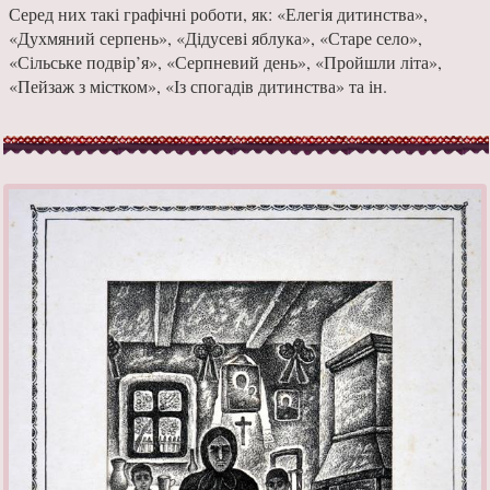
Серед них такі графічні роботи, як: «Елегія дитинства»,
«Духмяний серпень», «Дідусеві яблука», «Старе село»,
«Сільське подвір’я», «Серпневий день», «Пройшли літа»,
«Пейзаж з містком», «Із спогадів дитинства» та ін.