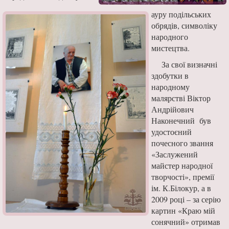
ауру подільських
обрядів, символіку
народного
мистецтва.
За свої визначні
здобутки в
народному
малярстві Віктор
Андрійович
Наконечний був
удостоєний
почесного звання
«Заслужений
майстер народної
творчості», премії
ім. К.Білокур, а в
2009 році – за серію
картин «Краю мій
сонячний» отримав