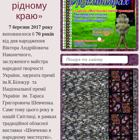
рідному
краю»
7 березня 2017 року
70 років
виповнилося б
від дня народження
Віктора Андрійовича
Наконечного,
заслуженого майстра
народної творчості
України, лауреата премії
ім.К.Білокур та
Національної премії
України ім. Тараса
Григоровича Шевченка.
Саме тому цього року в
нашій Світлиці, в рамках
традиційної обласної
виставки «Шевченко в
народному мистецтві»,