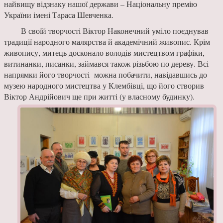
найвищу відзнаку нашої держави – Національну премію
України імені Тараса Шевченка.
В своїй творчості Віктор Наконечний уміло поєднував
традиції народного малярства й академічний живопис. Крім
живопису, митець досконало володів мистецтвом графіки,
витинанки, писанки, займався також різьбою по дереву. Всі
напрямки його творчості можна побачити, навідавшись до
музею народного мистецтва у Клембівці, що його створив
Віктор Андрійович ще при житті (у власному будинку).