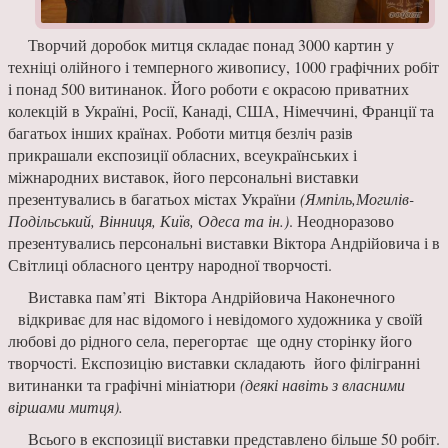
Творчий доробок митця складає понад 3000 картин у
техніці олійного і темперного живопису, 1000 графічних робіт
і понад 500 витинанок. Його роботи є окрасою приватних
колекцій в Україні, Росії, Канаді, США, Німеччині, Франції та
багатьох інших країнах. Роботи митця безліч разів
прикрашали експозиції обласних, всеукраїнських і
міжнародних виставок, його персональні виставки
презентувались в багатьох містах України
(Ямпіль,Могилів-
Подільський, Вінниця, Київ, Одеса та ін.)
. Неодноразово
презентувались персональні виставки Віктора Андрійовича і в
Світлиці обласного центру народної творчості.
Виставка пам’яті Віктора Андрійовича Наконечного
відкриває для нас відомого і невідомого художника у своїй
любові до рідного села, перегортає ще одну сторінку його
творчості. Експозицію виставки складають його філігранні
витинанки та графічні мініатюри
(деякі навіть з власними
віршами митця).
Всього в експозиції виставки представлено більше 50 робіт.