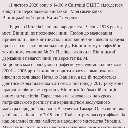
11 лютого 2020 року о 14.00 у Світлиці ОЦНТ відбудеться
відкриття персональної виставки "Моя самчиківка"
Вінницької майстрині Наталії Луценко
Луценко Наталія Іванівна народилася 15 січня 1978 року у
місті Вінниці, де проживає і нині. Любов до малювання
прищепили її ще в дитинстві. Після закінчення школи здобула
професію швачки–вишивальниці у Вінницькому професійно-
технічному училищі № 20. Пізніше закінчила Вінницький
державний педагогічний університет ім. М.
Коцюбинського, здобувши професію учителя молодших класів
(2001 – 2006 рр.). Бажання творити красу своїми руками
ніколи не залишало Наталію Іванівну, а ще їй подобається
ділитись своїм талантом з дітьми. З листопада 2017 року вона
працює керівником гуртків у Вінницькій обласній станції
юних натуралістів. Паралельно навчаючалася на курсах з
петриківського розпису під керівництвом заслуженого
майстра народної творчості Вакуленко Тамари Олексіївни, які
успішно закінчила у 2019 році. Тоді ж отримала сертифікат від
національної спілки майстрів народного мистецтва України.
Майстриня постійно навчається і опановує різноманітні види і