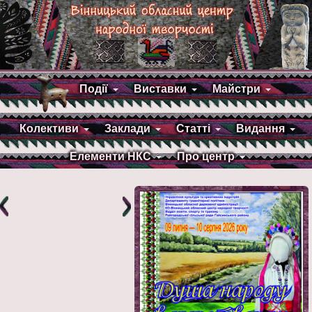
Події
Виставки
Майстри
Колективи
Заклади
Статті
Видання
Елементи НКС
Про центр