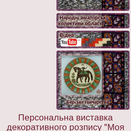
Народні аматорські
колективи області
Відео
Барське гончарство
Персональна виставка
декоративного розпису "Моя