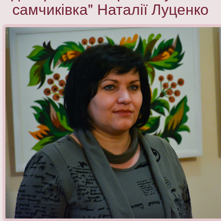
самчиківка" Наталії Луценко