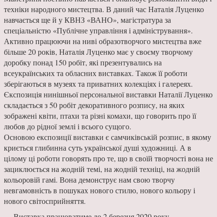
техніки народного мистецтва. В даний час Наталія Луценко
навчається ще й у КВНЗ «ВАНО», магістратура за
спеціальністю «Публічне управління і адміністрування».
Активно працюючи на ниві образотворчого мистецтва вже
більше 20 років, Наталія Луценко має у своєму творчому
доробку понад 150 робіт, які презентувались на
всеукраїнських та обласних виставках. Також її роботи
зберігаються в музеях та приватних колекціях і галереях.
Єкспозиція нинішньої персональної виставки Наталії Луценко
складається з 50 робіт декоративного розпису, на яких
зображені квіти, птахи та різні комахи, що говорить про її
любов до рідної землі і всього сущого.
Основою експозиції виставки є самчиківській розпис, в якому
криється глибинна суть української душі художниці. А в
цілому ці роботи говорять про те, що в своїй творчості вона не
зациклюється на жодній темі, на жодній техніці, на жодній
кольоровій гамі. Вона демонструє нам свою творчу
невгамовність в пошуках нового стилю, нового кольору і
нового світосприйняття.
Виставка працюватиме до 2 березня 2020 року.