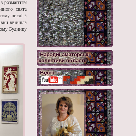
з розмаїттям
дного свята
 тому числі 5
авки ввійшла
ькому Будинку
Народні аматорські
колективи області
Відео