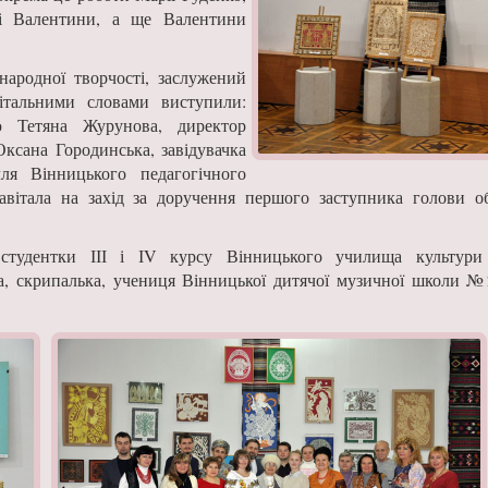
і Валентини, а ще Валентини
народної творчості, заслужений
італьними словами виступили:
ею Тетяна Журунова, директор
Оксана Городинська, завідувачка
лля Вінницького педагогічного
авітала на захід за доручення першого заступника голови о
 студентки ІІІ і ІV курсу Вінницького училища культури
а, скрипалька, учениця Вінницької дитячої музичної школи 