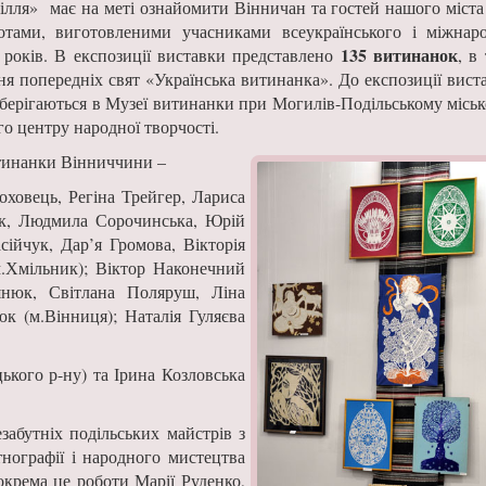
ля» має на меті ознайомити Вінничан та гостей нашого міста 
тами, виготовленими учасниками всеукраїнського і міжнаро
135 витинанок
років. В експозиції виставки представлено
, в
ня попередніх свят «Українська витинанка». До експозиції вист
кі зберігаються в Музеї витинанки при Могилів-Подільському міс
о центру народної творчості.
итинанки Вінниччини –
ховець, Регіна Трейгер, Лариса
ук, Людмила Сорочинська, Юрій
ійчук, Дар’я Громова, Вікторія
.Хмільник); Віктор Наконечний
дянюк, Світлана Поляруш, Ліна
юк (м.Вінниця); Наталія Гуляєва
ького р-ну) та Ірина Козловська
абутніх подільських майстрів з
нографії і народного мистецтва
окрема це роботи Марії Руденко,