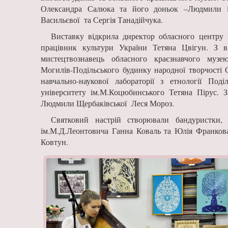
Олександра Салюка та його доньок –Людмили 
Васильєвої та Сергія Танадійчука.
Виставку відкрила директор обласного центру 
працівник культури України Тетяна Цвігун. З в
мистецтвознавець обласного краєзнавчого муз
Могилів-Подільського будинку народної творчості 
навчально-наукової лабораторії з етнології Поді
університету ім.М.Коцюбинського Тетяна Пірус. З
Людмили Щербаківської Леся Мороз.
Святковий настрій створювали бандуристки,
ім.М.Д.Леонтовича Ганна Коваль та Юлія Франков
Ковтун.