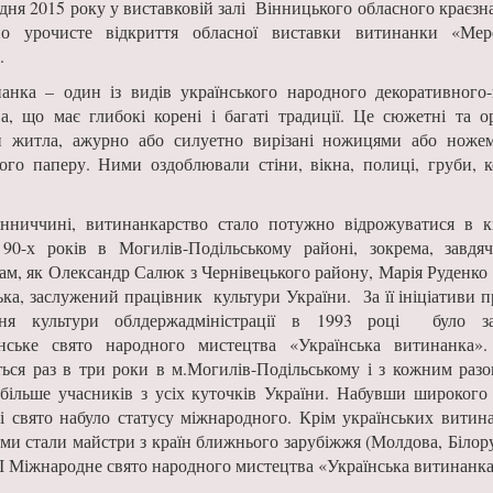
удня 2015 року у виставковій залі Вінницького обласного краєз
но урочисте відкриття обласної виставки витинанки «Ме
.
анка – один із видів українського народного декоративного
а, що має глибокі корені і багаті традиції. Це сюжетні та о
и житла, ажурно або силуетно вирізані ножицями або ножем
ого паперу. Ними оздоблювали стіни, вікна, полиці, груби, к
нниччині, витинанкарство стало потужно відрожуватися в к
 90-х років в Могилів-Подільському районі, зокрема, завд
там, як Олександр Салюк з Чернівецького району, Марія Руденко 
ка, заслужений працівник культури України. За її ініціативи п
ння культури облдержадміністрації в 1993 році було за
їнське свято народного мистецтва «Українська витинанка
ься раз в три роки в м.Могилів-Подільському і з кожним разо
 більше учасників з усіх куточків України. Набувши широкого 
і свято набуло статусу міжнародного. Крім українських витина
ми стали майстри з країн ближнього зарубіжжя (Молдова, Білору
е ІІ Міжнародне свято народного мистецтва «Українська витинанка