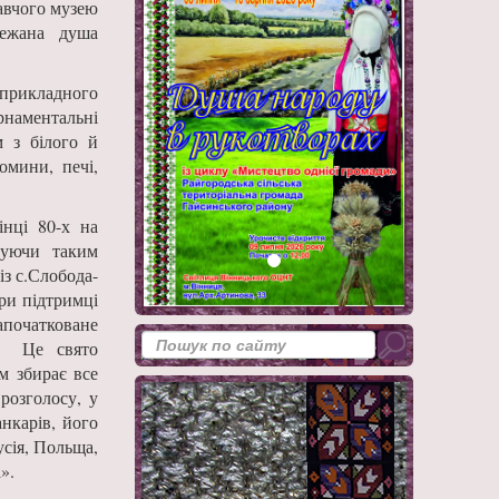
навчого музею
режана душа
-прикладного
рнаментальні
 з білого й
омини, печі,
інці 80-х на
ячуючи таким
із с.Слобода-
ри підтримці
початковане
». Це свято
м збирає все
розголосу, у
нкарів, його
сія, Польща,
».