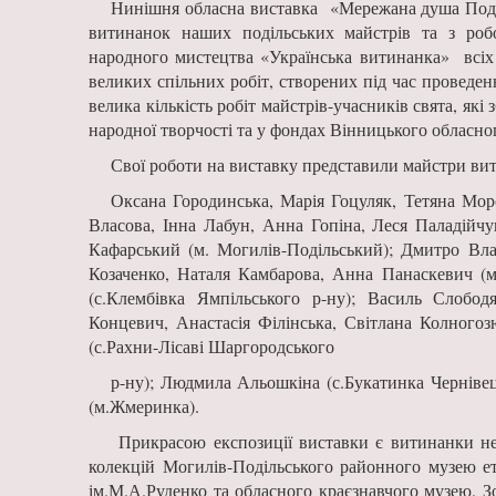
Нинішня обласна виставка «Мережана душа Поділ
витинанок наших подільських майстрів та з робо
народного мистецтва «Українська витинанка» всіх 
великих спільних робіт, створених під час проведен
велика кількість робіт майстрів-учасників свята, я
народної творчості та у фондах Вінницького обласног
Свої роботи на виставку представили майстри в
Оксана Городинська, Марія Гоцуляк, Тетяна Моро
Власова, Інна Лабун, Анна Гопіна, Леся Паладійч
Кафарський (м. Могилів-Подільський); Дмитро Влас
Козаченко, Наталя Камбарова, Анна Панаскевич (м
(с.Клембівка Ямпільського р-ну); Василь Слобо
Концевич, Анастасія Філінська, Світлана Колногоз
(с.Рахни-Лісаві Шаргородського
р-ну); Людмила Альошкіна (с.Букатинка Чернівец
(м.Жмеринка).
Прикрасою експозиції виставки є витинанки нез
колекцій Могилів-Подільського районного музею ет
ім.М.А.Руденко та обласного краєзнавчого музею. З