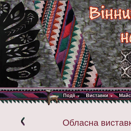
Події
Виставки
Майс
Обласна вистав