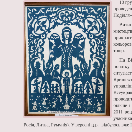
10 гр
проведе
Поділля»
Витин
мистецтв
прикрас
кольоров
тощо.
На Ві
початку
ентузіас
Яришівсь
управлі
Всеукра
проводит
більше і
2011 роц
учасника
Росія, Литва, Румунія). У вересні ц.р. відбулось вж