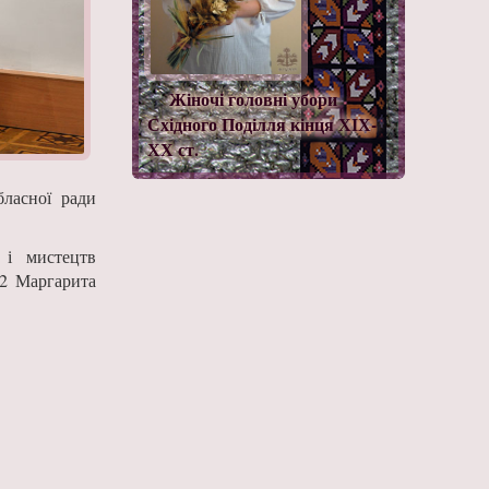
Жіночі головні убори
Східного Поділля кінця ХІХ-
ХХ ст.
бласної ради
 і мистецтв
№2 Маргарита