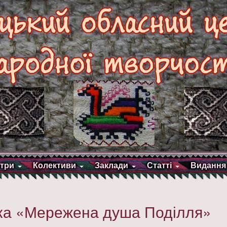
три
Колективи
Заклади
Статті
Видання
ка «Мережена душа Поділля»