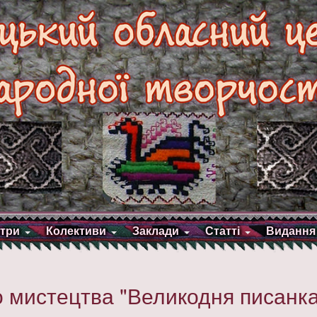
три
Колективи
Заклади
Статті
Видання
 мистецтва "Великодня писанка