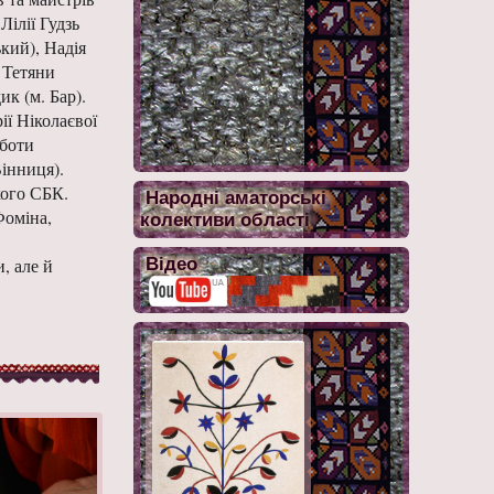
ілії Гудзь
кий), Надія
 Тетяни
к (м. Бар).
ії Ніколаєвої
оботи
інниця).
кого СБК.
Народні аматорські
Фоміна,
колективи області
, але й
Відео