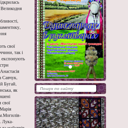
відкрилась
"Великодня
бливості,
наментику,
ння
ють свої
ччини, так і
а експонують
йстри
 Анастасія
а Савчук,
ій Бугай,
нська, як
ршені
 свої
 Марія
м.Могилів-
. Лука-
 та майстрів