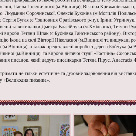
агіної, Павла Пшеничного (м.Вінниця); Віктора Крижанівського, Л
го, Людмили Сорочинської, Олексія Буюкіна (м.Могилів-Подільсь
с Сергія Бугая (с.Човновиця Оратівського р-ну), Ірини Угринчук,
вець) та витинанки Дмитра Власійчука (м.Хмільник), Тетяни Руди
ні вироби Тетяни Шпак (с.Бубнівка Гайсинського району), Віктор
ію Ікона на склі Вікторії Ніколаєвої (м.Вінниця) та вишукані р
м.Вінниця), а також представлені вироби з дерева Бойчука (м.В
ної (м.Вінниця), та вироби дитячої студії «Гостина» Сосонсь
сання писанок, який дадуть писанкарки Тетяна Пірус, Анастасія 
имати не тільки естетичне та духовне задоволення від виставки
іту «Великодня писанка».