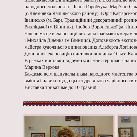
народного малярства – Івана Горобчука, Мар’яни Сіл
(с.Клембівка Ямпільського району); Юрія Кафарсько
Іванисько (м. Бар). Традиційний декоративний розпи
Рихліцької (м.Вінниця), Любов Воронецької (м. Липо
Чільне місце в експозиції виставки займають кераміч
і Михайла Діденка (м.Вінниця). Доповнюють експозиц
майстра художнього випилювання Альберта Логінова (
Доповнює експозицію виставки вишивка Ольги Кариши
В рамках виставки відбудеться і майстер-клас з напи
Марина Верхова
Бажаємо всім шанувальникам народного мистецтва отр
вміння і навики щодо цього древнього чарівного св
Виставка триватиме до 10 травня!