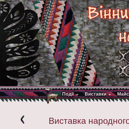
Події
Виставки
Майс
Виставка народного