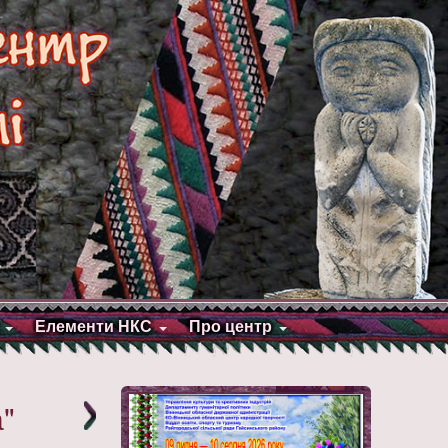
Елементи НКС
Про центр
"