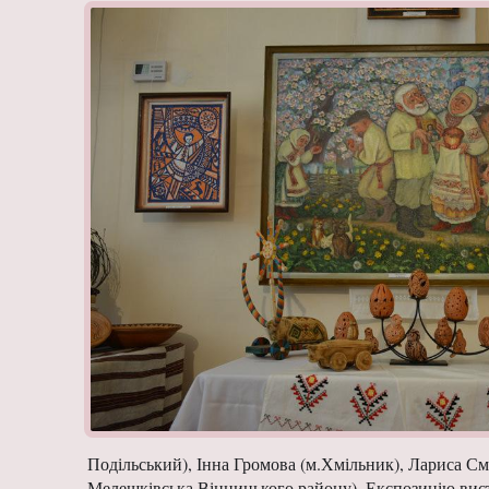
Подільський), Інна Громова (м.Хмільник), Лариса См
Мелешківська Вінницького району). Експозицію вис