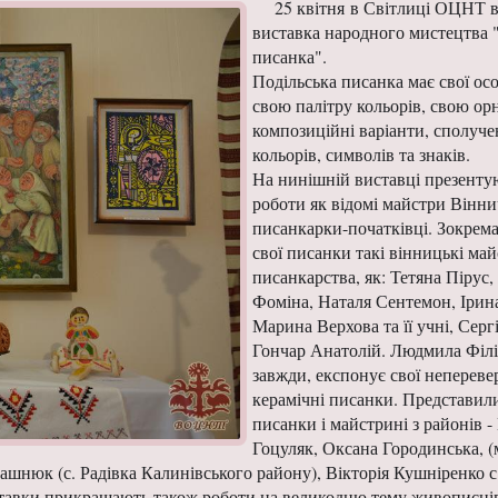
25 квітня в Світлиці ОЦНТ 
виставка народного мистецтва 
писанка".
Подільська писанка має свої осо
свою палітру кольорів, свою ор
композиційні варіанти, сполуче
кольорів, символів та знаків.
На нинішній виставці презенту
роботи як відомі майстри Вінни
писанкарки-початківці. Зокрем
свої писанки такі вінницькі ма
писанкарства, як: Тетяна Пірус,
Фоміна, Наталя Сентемон, Ірин
М
арина Верхова та її учні, Серг
Гончар Анатолій. Людмила Філі
завжди, експонує свої непереве
керамічні писанки. Представили
писанки і майстрині з районів -
Гоцуляк, Оксана Городинська, (
ашнюк (с. Радівка Калинівського району), Вікторія Кушніренко с
тавки прикрашають також роботи на великодню тему живописців