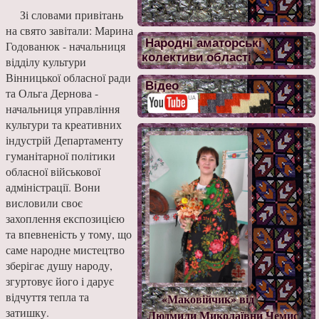
Зі словами привітань
на свято завітали: Марина
Народні аматорські
Годованюк - начальниця
колективи області
відділу культури
Вінницької обласної ради
Відео
та Ольга Дернова -
начальниця управління
культури та креативних
індустрій Департаменту
гуманітарної політики
обласної військової
адміністрації. Вони
висловили своє
захоплення експозицією
та впевненість у тому, що
саме народне мистецтво
зберігає душу народу,
згуртовує його і дарує
відчуття тепла та
«Маковійчик» від
затишку.
Людмили Миколаївни Чемис