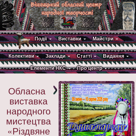
Події
Виставки
Майстри
Колективи
Заклади
Статті
Видання
Елементи НКС
Про центр
Обласна
виставка
народного
мистецтва
«Різдвяне