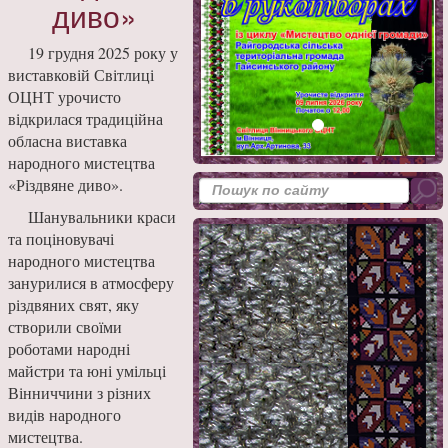
диво»
19 грудня 2025 року у
виставковій Світлиці
ОЦНТ урочисто
відкрилася традиційна
обласна виставка
народного мистецтва
«Різдвяне диво».
Шанувальники краси
та поціновувачі
народного мистецтва
занурилися в атмосферу
різдвяних свят, яку
створили своїми
роботами народні
майстри та юні умільці
Вінниччини з різних
видів народного
мистецтва.