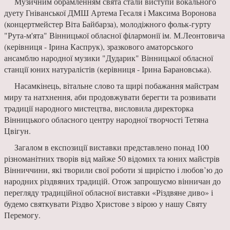
Музичним обрамленням свята стали виступи вокального
дуету Гніванської ДМШ Артема Гесаля і Максима Воронова
(концертмейстер Віта Байбарза), молодіжного фольк-гурту
"Рута-м'ята" Вінницької обласної філармонії ім. М.Леонтовича
(керівниця - Ірина Каспрук), зразкового аматорського
ансамблю народної музики "Дударик" Вінницької обласної
станції юних натуралістів (керівниця - Ірина Барановська).
Насамкінець, вітальне слово та щирі побажання майстрам
миру та натхнення, аби продовжувати берегти та розвивати
традиції народного мистецтва, висловила директорка
Вінницького обласного центру народної творчості Тетяна
Цвігун.
Загалом в експозиції виставки представлено понад 100
різноманітних творів від майже 50 відомих та юних майстрів
Вінниччини, які творили свої роботи зі щирістю і любов’ю до
народних різдвяних традицій. Отож запрошуємо вінничан до
перегляду традиційної обласної виставки «Різдвяне диво» і
будемо святкувати Різдво Христове з вірою у нашу Святу
Перемогу.