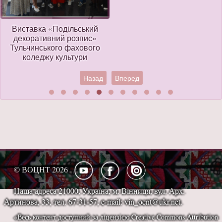
Виставка «Подільський
декоративний розпис»
Тульчинського фахового
коледжу культури
Назад
Вперед
© ВОЦНТ 2026
Наша адреса 21000, Україна, м. Вінниця, вул. Арх.
Артинова, 33, тел. 67-31-57, e-mail: vin_ocnt@ukr.net.
«Весь контент доступний за ліцензією Creative Commons Attribution