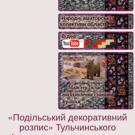
Народні аматорські
колективи області
Відео
Майстер - клас з
виготовлення глиняної
іграшки
«Подільський декоративний
розпис» Тульчинського