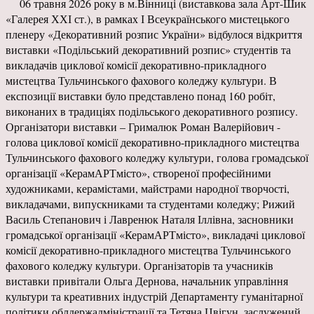
06 травня 2026 року в м.Вінниці (виставкова зала Арт-Шик
«Галерея ХХІ ст.), в рамках І Всеукраїнського мистецького
пленеру «Декоративний розпис України» відбулося відкриття
виставки «Подільський декоративний розпис» студентів та
викладачів циклової комісії декоративно-прикладного
мистецтва Тульчинського фахового коледжу культури. В
експозиції виставки було представлено понад 160 робіт,
виконаних в традиціях подільського декоративного розпису.
Організатори виставки – Грималюк Роман Валерійович -
голова циклової комісії декоративно-прикладного мистецтва
Тульчинського фахового коледжу культури, голова громадської
організації «КерамАРТмісто», створеної професійними
художниками, керамістами, майстрами народної творчості,
викладачами, випускниками та студентами коледжу; Рижий
Василь Степанович і Лавренюк Наталя Іллівна, засновники
громадської організації «КерамАРТмісто», викладачі циклової
комісії декоративно-прикладного мистецтва Тульчинського
фахового коледжу культури. Організаторів та учасників
виставки привітали Ольга Дернова, начальник управління
культури та креативних індустрій Департаменту гуманітарної
політики облдержадміністрації та Тетяна Цвігун, заслужений