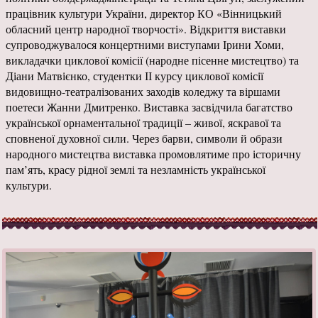
працівник культури України, директор КО «Вінницький
обласний центр народної творчості». Відкриття виставки
супроводжувалося концертними виступами Ірини Хоми,
викладачки циклової комісії (народне пісенне мистецтво) та
Діани Матвієнко, студентки ІІ курсу циклової комісії
видовищно-театралізованих заходів коледжу та віршами
поетеси Жанни Дмитренко. Виставка засвідчила багатство
української орнаментальної традиції – живої, яскравої та
сповненої духовної сили. Через барви, символи й образи
народного мистецтва виставка промовлятиме про історичну
пам’ять, красу рідної землі та незламність української
культури.