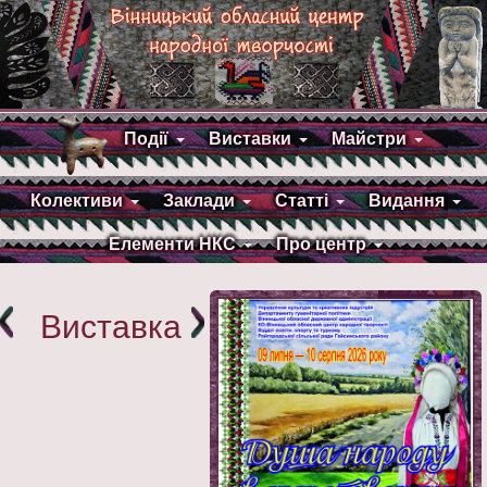
Події
Виставки
Майстри
Колективи
Заклади
Статті
Видання
Елементи НКС
Про центр
Виставка