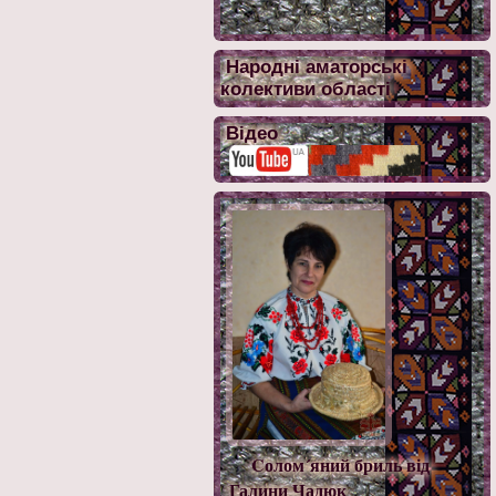
Народні аматорські
колективи області
Відео
Cолом´яний бриль від
Галини Чадюк