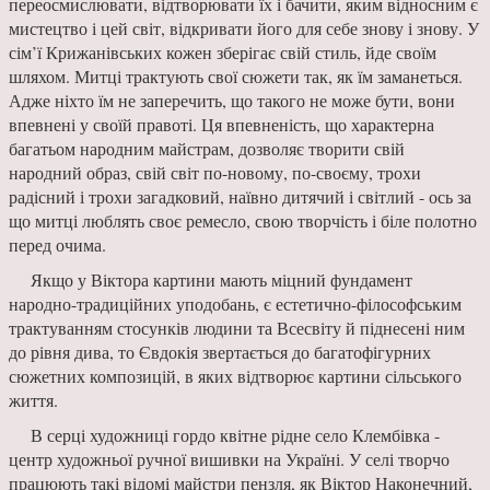
переосмислювати, відтворюва­ти їх і бачити, яким відносним є
мистецтво і цей світ, відкривати його для себе знову і знову. У
сім’ї Крижанівських кожен зберігає свій стиль, йде своїм
шляхом. Митці трактують свої сюжети так, як їм заманеть­ся.
Адже ніхто їм не запе­речить, що такого не може бути, вони
впевнені у своїй правоті. Ця впевненість, що характерна
багатьом на­родним майстрам, дозволяє творити свій
народний образ, свій світ по-новому, по-своєму, трохи
радісний і тро­хи загадковий, наївно дитячий і світлий - ось за
що митці лю­блять своє ремесло, свою твор­чість і біле полотно
перед очима.
Якщо у Віктора картини ма­ють міцний фундамент
народно-традиційних уподобань, є естетично-філософським
трак­туванням стосунків людини та Всесвіту й піднесені ним
до рів­ня дива, то Євдокія звертаєть­ся до багатофігурних
сюжетних композицій, в яких відтворює картини сільського
життя.
В серці художниці гордо квіт­не рідне село Клембівка -
центр художньої ручної вишивки на Україні. У селі творчо
працюють такі відомі майстри пензля, як Ві­ктор Наконечний,