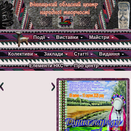
Події
Виставки
Майстри
Колективи
Заклади
Статті
Видання
Елементи НКС
Про центр