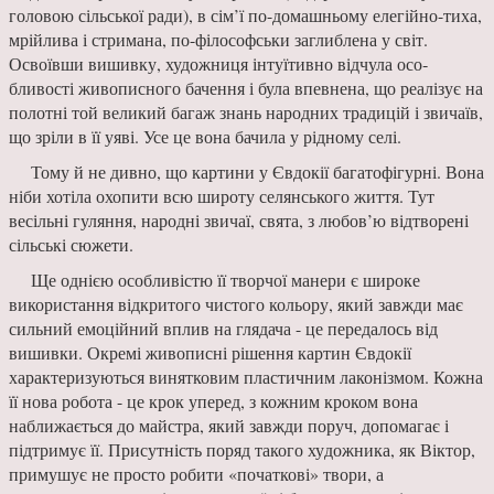
голо­вою сільської ради), в сім’ї по-домашньому елегійно-тиха,
мрійлива і стримана, по-філософськи заглиблена у світ.
Освоївши ви­шивку, художниця інтуїтивно відчула осо­
бливості живописного бачення і була впевне­на, що реалізує на
полотні той великий багаж знань народних традицій і звичаїв,
що зріли в її уяві. Усе це вона бачила у рідному селі.
Тому й не дивно, що картини у Євдокії бага­тофігурні. Вона
ніби хотіла охопити всю широту селянського життя. Тут
весільні гулян­ня, народні звичаї, свята, з любов’ю відтворені
сільські сюжети.
Ще однією особливістю її творчої мане­ри є широке
використання відкритого чисто­го кольору, який завжди має
сильний емоцій­ний вплив на глядача - це передалось від
вишивки. Окремі живописні рішення кар­тин Євдокії
характеризуються винятковим пластичним лаконізмом. Кожна
її нова робо­та - це крок уперед, з кожним кроком вона
наближається до майстра, який завжди поруч, допо­магає і
підтримує її. При­сутність поряд такого ху­дожника, як Віктор,
при­мушує не просто робити «початкові» твори, а