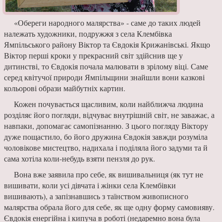
«Обереги народного малярства» - саме до таких людей
належать художники, подружжя з села Клембівка
Ямпільського району Ві­ктор та Євдокія Крижанівські. Якщо
Віктор перші кроки у прекрасний світ здійснив ще у
дитинстві, то Єв­докія почала малювати в зрілому віці. Саме
серед квітучої природи Ямпільщини знайшли вони казкові
кольорові образи майбутніх картин.
Кожен почувається щасливим, коли найближча людина
розділяє його погляди, відчуває внутрішній світ, не заважає, а
навпаки, допома­гає самопізнанню. З цього погляду Віктору
дуже пощастило, бо його дружина Євдокія завжди розумі­ла
чоловікове мистецтво, надихала і поділяла його задуми та й
сама хотіла коли-небудь взяти пензля до рук.
Вона вже заявила про себе, як виши­вальниця (як тут не
вишивати, коли усі дівчата і жінки села Клембівки
вишивають), а запізнавшись з таїнством жи­вописного
малярства обрала його для себе, як ще одну форму самовияву.
Євдокія енергійна і кипуча в роботі (недаремно вона була