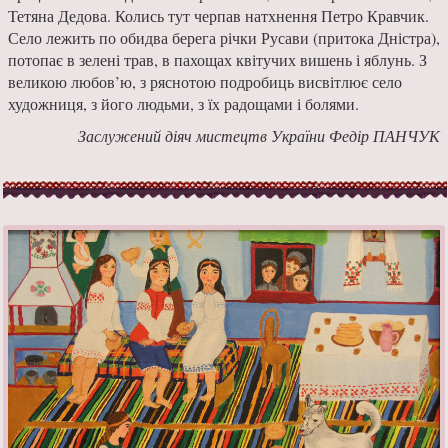
Тетяна Дедо­ва. Колись тут черпав натхнення Петро Кравчик.
Село лежить по обидва берега річки Русави (при­тока Дністра),
потопає в зелені трав, в па­хощах квітучих вишень і яблунь. З
великою любов’ю, з ряснотою подробиць висвітлює село
художниця, з його людьми, з їх радоща­ми і болями.
Заслужений діяч мистецтв України Федір ПАНЧУК