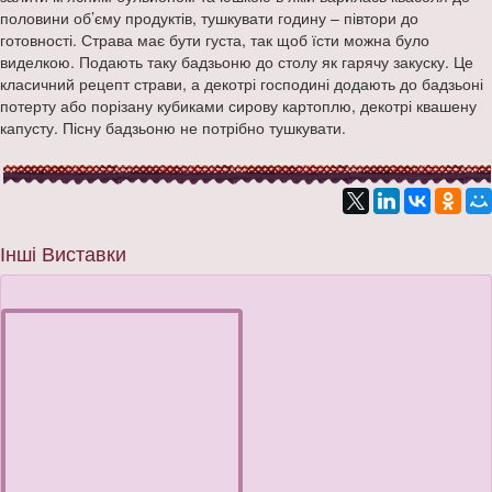
половини об’єму продуктів, тушкувати годину – півтори до
готовності. Страва має бути густа, так щоб їсти можна було
виделкою. Подають таку бадзьоню до столу як гарячу закуску. Це
класичний рецепт страви, а декотрі господині додають до бадзьоні
потерту або порізану кубиками сирову картоплю, декотрі квашену
капусту. Пісну бадзьоню не потрібно тушкувати.
Інші Виставки