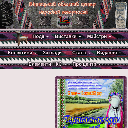
Події
Виставки
Майстри
Колективи
Заклади
Статті
Видання
Елементи НКС
Про центр