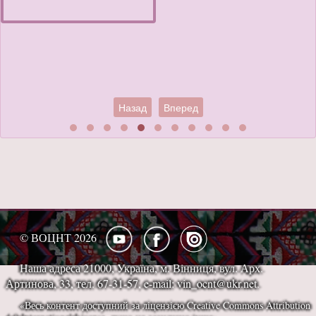
Назад
Вперед
© ВОЦНТ 2026
Наша адреса 21000, Україна, м. Вінниця, вул. Арх.
Артинова, 33, тел. 67-31-57, e-mail: vin_ocnt@ukr.net.
«Весь контент доступний за ліцензією Creative Commons Attribution