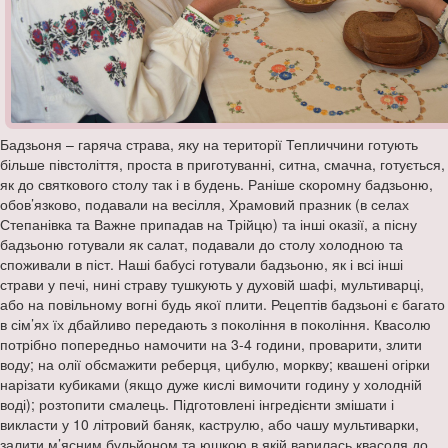
Бадзьоня – гаряча страва, яку на території Тепличчини готують
більше півстоліття, проста в приготуванні, ситна, смачна, готується,
як до святкового столу так і в будень. Раніше скоромну бадзьоню,
обов’язково, подавали на весілля, Храмовий празник (в селах
Степанівка та Важне припадав на Трійцю) та інші оказії, а пісну
бадзьоню готували як салат, подавали до столу холодною та
споживали в піст. Наші бабусі готували бадзьоню, як і всі інші
страви у печі, нині страву тушкують у духовій шафі, мультиварці,
або на повільному вогні будь якої плити. Рецептів бадзьоні є багато
в сім’ях їх дбайливо передають з покоління в покоління. Квасолю
потрібно попередньо намочити на 3-4 години, проварити, злити
воду; на олії обсмажити реберця, цибулю, моркву; квашені огірки
нарізати кубиками (якщо дуже кислі вимочити годину у холодній
воді); розтопити смалець. Підготовлені інгредієнти змішати і
викласти у 10 літровий баняк, каструлю, або чашу мультиварки,
залити м’ясним бульйоном та юшкою в якій варилась квасоля до